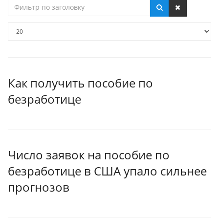
Фильтр
по
заголовку
Кол-
во
строк:
Как получить пособие по
безработице
Число заявок на пособие по
безработице в США упало сильнее
прогнозов