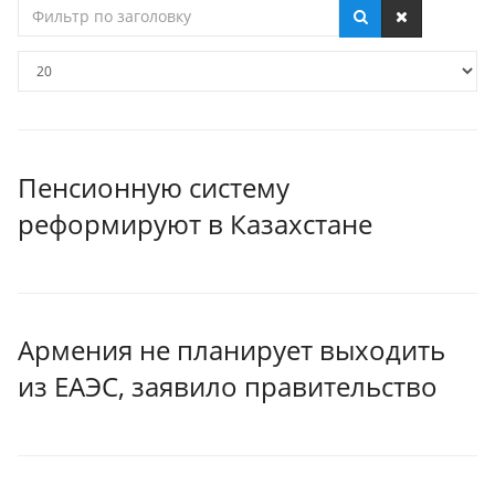
Фильтр
по
заголовку
Кол-
во
строк:
Пенсионную систему
реформируют в Казахстане
Армения не планирует выходить
из ЕАЭС, заявило правительство