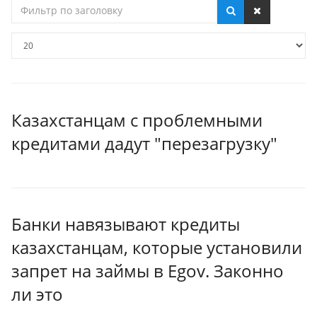
Фильтр
по
заголовку
Кол-
во
строк:
Казахстанцам с проблемными
кредитами дадут "перезагрузку"
Банки навязывают кредиты
казахстанцам, которые установили
запрет на займы в Еgov. Законно
ли это