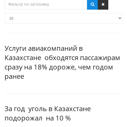
Фильтр
по
заголовку
Кол-
во
строк:
Услуги авиакомпаний в
Казахстане обходятся пассажирам
сразу на 18% дороже, чем годом
ранее
За год уголь в Казахстане
подорожал на 10 %