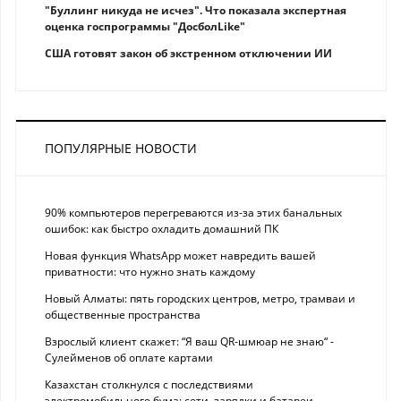
"Буллинг никуда не исчез". Что показала экспертная
оценка госпрограммы "ДосболLike"
США готовят закон об экстренном отключении ИИ
ПОПУЛЯРНЫЕ НОВОСТИ
90% компьютеров перегреваются из-за этих банальных
ошибок: как быстро охладить домашний ПК
Новая функция WhatsApp может навредить вашей
приватности: что нужно знать каждому
Новый Алматы: пять городских центров, метро, трамваи и
общественные пространства
Взрослый клиент скажет: “Я ваш QR-шмюар не знаю“ -
Сулейменов об оплате картами
Казахстан столкнулся с последствиями
электромобильного бума: сети, зарядки и батареи