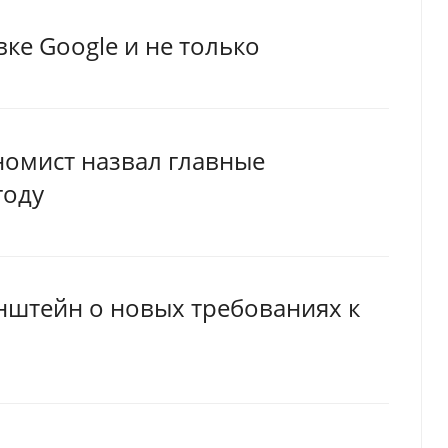
вке Google и не только
номист назвал главные
году
нштейн о новых требованиях к