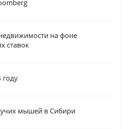
loomberg
 недвижимости на фоне
х ставок
4 году
тучих мышей в Сибири