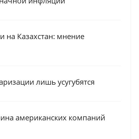
значной инфляции
 на Казахстан: мнение
аризации лишь усугубятся
вина американских компаний