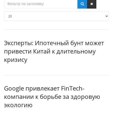
Фильтр
по
заголовку
Кол-
во
строк:
Эксперты: Ипотечный бунт может
привести Китай к длительному
кризису
Google привлекает FinTech-
компании к борьбе за здоровую
экологию