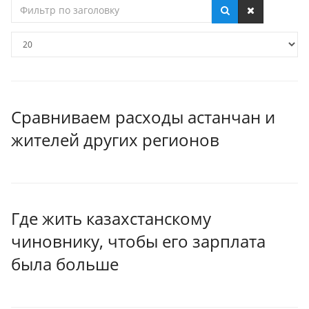
Фильтр
по
заголовку
Кол-
во
строк:
Сравниваем расходы астанчан и
жителей других регионов
Где жить казахстанскому
чиновнику, чтобы его зарплата
была больше