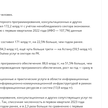
 человек.
ьютерного программирования, консультационных и других
ил 172,2 млрд тг с учётом ненаблюдаемого сектора экономики.
ю с первым кварталом 2022 года (ИФО — 107,7%) данные
составил 171 млрд тг, на 22,5% больше, чем годом ранее.
3 млрд тг), ещё чуть больше трети — на Астану (59,5 млрд тг).
ъёма услуг в секторе по РК.
 программного обеспечения: 88,6 млрд тг, на 51,5% больше, чем
сопровождение программного обеспечения, рост за год — сразу в
ационные и практические услуги в области информационных
ию информационно-коммуникационной инфраструктурой в рамках
нформационных ресурсов и систем (13,8 млрд тг).
ирования, консультационных и других сопутствующих услуг по
Так, списочная численность в первом квартале 2023 года
м годом ранее, и в 2,3 раза больше по сравнению с первым