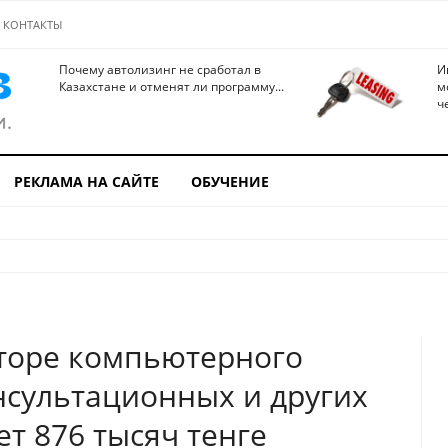
КОНТАКТЫ
Почему автолизинг не сработал в
И
Казахстане и отменят ли программу...
м
ч
РЕКЛАМА НА САЙТЕ
ОБУЧЕНИЕ
кторе компьютерного
сультационных и других
т 876 тысяч тенге