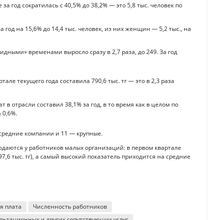
за год сократилась с 40,5% до 38,2% — это 5,8 тыс. человек по
год на 15,6% до 14,4 тыс. человек, из них женщин — 5,2 тыс., на
дными» временами выросло сразу в 2,7 раза, до 249. За год
але текущего года составила 790,6 тыс. тг — это в 2,3 раза
в отрасли составил 38,1% за год, в то время как в целом по
 0,6%.
 средние компании и 11 — крупные.
юдаются у работников малых организаций: в первом квартале
97,6 тыс. тг), а самый высокий показатель приходится на средние
я плата
Численность работников
льтационных и других сопутствующих услуг