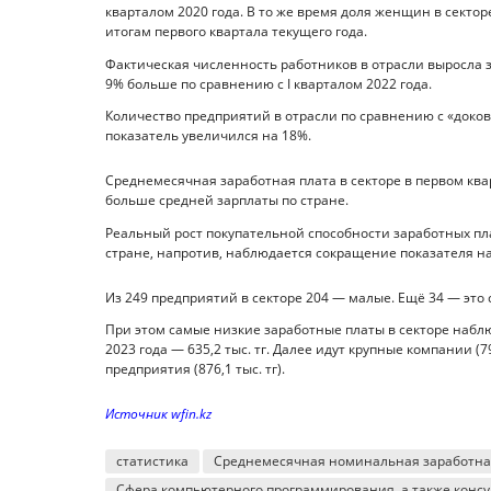
кварталом 2020 года. В то же время доля женщин в секторе 
итогам первого квартала текущего года.
Фактическая численность работников в отрасли выросла за 
9% больше по сравнению с I кварталом 2022 года.
Количество предприятий в отрасли по сравнению с «докови
показатель увеличился на 18%.
Среднемесячная заработная плата в секторе в первом кварт
больше средней зарплаты по стране.
Реальный рост покупательной способности заработных плат 
стране, напротив, наблюдается сокращение показателя на
Из 249 предприятий в секторе 204 — малые. Ещё 34 — это
При этом самые низкие заработные платы в секторе набл
2023 года — 635,2 тыс. тг. Далее идут крупные компании (7
предприятия (876,1 тыс. тг).
Источник wfin.kz
статистика
Среднемесячная номинальная заработна
Сфера компьютерного программирования, а также консу