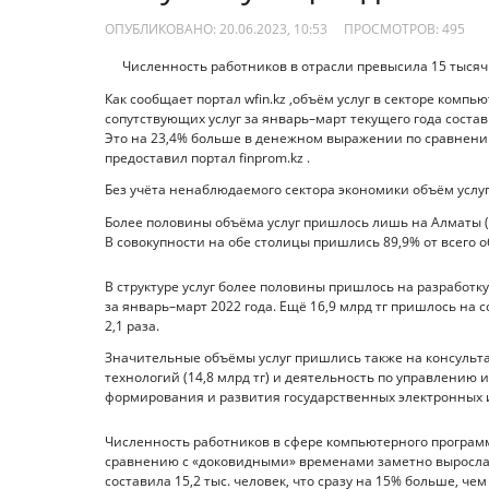
ОПУБЛИКОВАНО: 20.06.2023, 10:53
ПРОСМОТРОВ:
495
Численность работников в отрасли превысила 15 тысяч
Как сообщает портал wfin.kz ,объём услуг в секторе комп
сопутствующих услуг за январь–март текущего года состав
Это на 23,4% больше в денежном выражении по сравнени
предоставил портал finprom.kz .
Без учёта ненаблюдаемого сектора экономики объём услуг 
Более половины объёма услуг пришлось лишь на Алматы (94,
В совокупности на обе столицы пришлись 89,9% от всего об
В структуре услуг более половины пришлось на разработку
за январь–март 2022 года. Ещё 16,9 млрд тг пришлось на 
2,1 раза.
Значительные объёмы услуг пришлись также на консульт
технологий (14,8 млрд тг) и деятельность по управлен
формирования и развития государственных электронных и
Численность работников в сфере компьютерного программ
сравнению с «доковидными» временами заметно выросла. 
составила 15,2 тыс. человек, что сразу на 15% больше, че