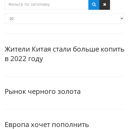
Фильтр
по
заголовку
Кол-
во
строк:
Жители Китая стали больше копить
в 2022 году
Рынок черного золота
Европа хочет пополнить