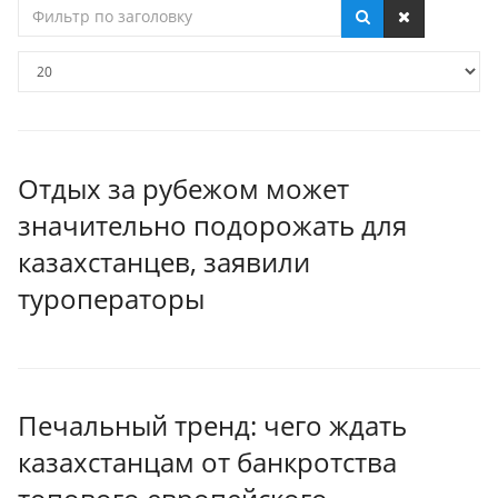
Фильтр
по
заголовку
Кол-
во
строк:
Отдых за рубежом может
значительно подорожать для
казахстанцев, заявили
туроператоры
Печальный тренд: чего ждать
казахстанцам от банкротства