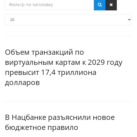
Фильтр
по
заголовку
Кол-
во
строк:
Объем транзакций по
виртуальным картам к 2029 году
превысит 17,4 триллиона
долларов
В Нацбанке разъяснили новое
бюджетное правило