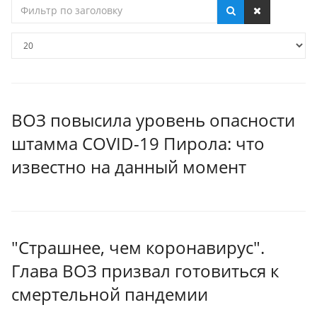
Фильтр
по
заголовку
Кол-
во
строк:
ВОЗ повысила уровень опасности
штамма COVID-19 Пирола: что
известно на данный момент
"Страшнее, чем коронавирус".
Глава ВОЗ призвал готовиться к
смертельной пандемии