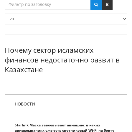
Фильтр
по
заголовку
Кол-
во
строк:
Почему сектор исламских
финансов недостаточно развит в
Казахстане
НОВОСТИ
Starlink Маска завоевывает авиацию: в каких
авиакомпаниях уже есть спутниковый Wi-Fi на борту