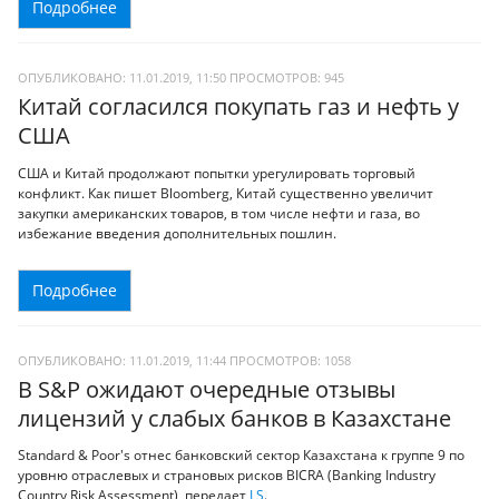
Подробнее
ОПУБЛИКОВАНО: 11.01.2019, 11:50
ПРОСМОТРОВ:
945
Китай согласился покупать газ и нефть у
США
США и Китай продолжают попытки урегулировать торговый
конфликт. Как пишет Bloomberg, Китай существенно увеличит
закупки американских товаров, в том числе нефти и газа, во
избежание введения дополнительных пошлин.
Подробнее
ОПУБЛИКОВАНО: 11.01.2019, 11:44
ПРОСМОТРОВ:
1058
В S&P ожидают очередные отзывы
лицензий у слабых банков в Казахстане
Standard & Poor's отнес банковский сектор Казахстана к группе 9 по
уровню отраслевых и страновых рисков BICRA (Banking Industry
Country Risk Assessment), передает
LS
.