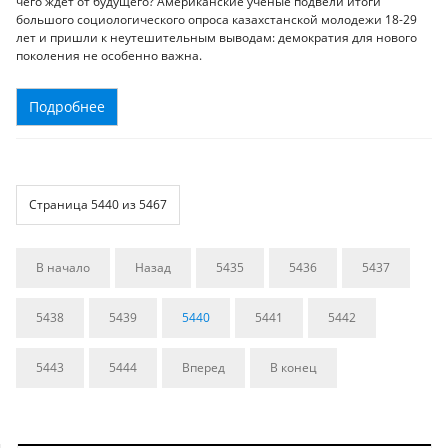
чего ждет от будущего? Американские ученые подвели итоги
большого социологического опроса казахстанской молодежи 18-29
лет и пришли к неутешительным выводам: демократия для нового
поколения не особенно важна.
Подробнее
Страница 5440 из 5467
В начало
Назад
5435
5436
5437
5438
5439
5440
5441
5442
5443
5444
Вперед
В конец