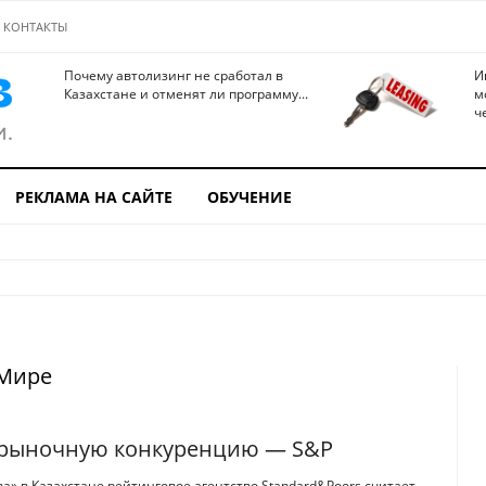
КОНТАКТЫ
Почему автолизинг не сработал в
И
Казахстане и отменят ли программу...
м
ч
РЕКЛАМА НА САЙТЕ
ОБУЧЕНИЕ
 Мире
т рыночную конкуренцию — S&P
» в Казахстане рейтинговое агентство Standard&Poors считает