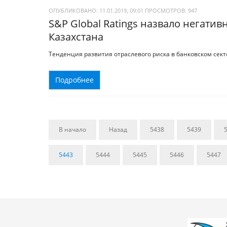
ОПУБЛИКОВАНО: 11.01.2019, 09:01
ПРОСМОТРОВ:
947
S&P Global Ratings назвало негати
Казахстана
Тенденция развития отраслевого риска в банковском сект
Подробнее
В начало
Назад
5438
5439
5443
5444
5445
5446
5447