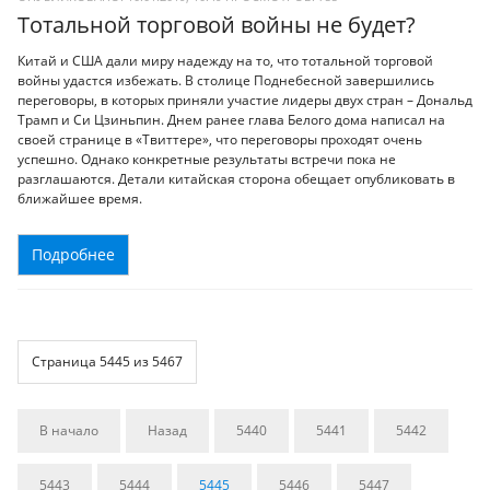
Тотальной торговой войны не будет?
Китай и США дали миру надежду на то, что тотальной торговой
войны удастся избежать. В столице Поднебесной завершились
переговоры, в которых приняли участие лидеры двух стран – Дональд
Трамп и Си Цзиньпин. Днем ранее глава Белого дома написал на
своей странице в «Твиттере», что переговоры проходят очень
успешно. Однако конкретные результаты встречи пока не
разглашаются. Детали китайская сторона обещает опубликовать в
ближайшее время.
Подробнее
Страница 5445 из 5467
В начало
Назад
5440
5441
5442
5443
5444
5445
5446
5447