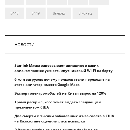
5448
5449
Вперед
В конец
НОВОСТИ
Starlink Маска завоевывает авиацию: в каких
авиакомпаниях уже есть спутниковый Wi-Fi на борту
6 млн загрузок: почему пользователи переходят на
этот навигатор вместо Google Maps
Экспорт электромобилей из Китая вырос на 120%
Трамп раскрыл, кого хочет видеть следующим
президентом США
Две смерти и тысячи заболевших из-за салата в США
- в Казахстане оценили риск вспышки
В России возбудили дело против Apple из-за