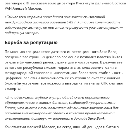
разговоре с RT высказал врио директора Института Дальнего Востока
РАН Алексей Маслов.
«Сейчас всем странам приходится пользоваться известной
международной системой расчётов SWIFT. Китай же хочет создать
собственную систему, но при этом не разрушить уже имеющуюся», —
подчеркнул эксперт.
Борьба за репутацию
По мнению специалистов датского инвестиционного Saxo Bank,
введение электронных денег со временем позволит властям Китая
открыть финансовый рынок страны для иностранцев. В результате
азиатская республика сможет нарастить использование юаня в
международной торговле и инвестициях. Более того, стабильность
цифровой валюты и возможность её контроля за счёт технологии
блокчейн устраняет возможности вывода капитала из КНР, считают
эксперты.
«Эта идея лежит глубоко внутри общей схемы параллельного
обращения новых и старых банкнот, создающей прозрачность в
Китае, что вместе с тем повышает объём использования юаня для
расчётов в международных сделках в качестве привлекательной
альтернативы доллару», — говорится в докладе
Saxo Bank.
Как отметил Алексей Маслов, на сегодняшний день доля Китая в