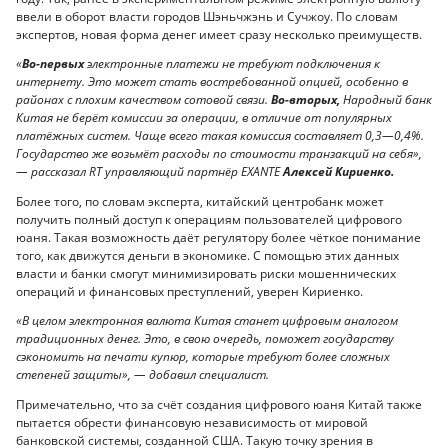
ввели в оборот власти городов Шэньчжэнь и Сучжоу. По словам
экспертов, новая форма денег имеет сразу несколько преимуществ.
«
Во-первых
электронные платежи не требуют подключения к
интернету. Это может стать востребованной опцией, особенно в
районах с плохим качеством сотовой связи.
Во-вторых,
Народный банк
Китая не берёт комиссии за операции, в отличие от популярных
платёжных систем. Чаще всего такая комиссия составляет 0,3—0,4%.
Государство же возьмёт расходы по стоимости транзакций на себя»,
— рассказал RT управляющий партнёр EXANTE
Алексей Кириенко.
Более того, по словам эксперта, китайский центробанк может
получить полный доступ к операциям пользователей цифрового
юаня. Такая возможность даёт регулятору более чёткое понимание
того, как движутся деньги в экономике. С помощью этих данных
власти и банки смогут минимизировать риски мошеннических
операций и финансовых преступлений, уверен Кириенко.
«В целом электронная валюта Китая станет цифровым аналогом
традиционных денег. Это, в свою очередь, поможет государству
сэкономить на печати купюр, которые требуют более сложных
степеней защиты», — добавил специалист.
Примечательно, что за счёт создания цифрового юаня Китай также
пытается обрести финансовую независимость от мировой
банковской системы, созданной США. Такую точку зрения в