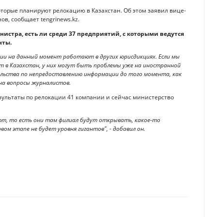
торые планируют релокацию в Казахстан. Об этом заявил вице-
, сообщает tengrinews.kz.
истра, есть ли среди 37 предприятий, с которыми ведутся
нты.
ании на данный момент работают в других юрисдикциях. Если мы
ет в Казахстан, у них могут быть проблемы уже на иностранной
ельства по непредоставлению информации до того момента, как
 на вопросы журналистов.
езультаты по релокации 41 компании и сейчас министерство
ют, то есть они там филиал будут открывать, какое-то
ом этапе не будет уровня гигантов", - добавил он.