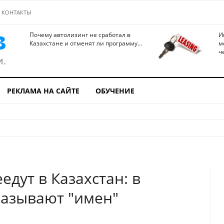
КОНТАКТЫ
Почему автолизинг не сработал в
И
Казахстане и отменят ли программу...
м
ч
РЕКЛАМА НА САЙТЕ
ОБУЧЕНИЕ
дут в Казахстан: в
называют "имен"