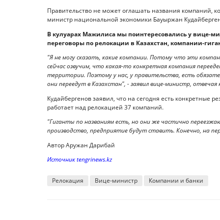
Правительство не может оглашать названия компаний, ко
министр национальной экономики Бауыржан Кудайбергенов
В кулуарах Мажилиса мы поинтересовались у вице-мин
переговоры по релокации в Казахстан, компании-гига
"Я не могу сказать, какие компании. Потому что эти комп
сейчас озвучим, что какая-то конкретная компания переед
территории. Поэтому у нас, у правительства, есть обязат
они переедут в Казахстан", - заявил вице-министр, отвечая
Кудайбергенов заявил, что на сегодня есть конкретные р
работает над релокацией 37 компаний.
"Гиганты по названиям есть, но они же частично переезжа
производство, предприятие будут ставить. Конечно, на перв
Автор Аружан Дарибай
Источник tengrinews.kz
Релокация
Вице-министр
Компании и банки