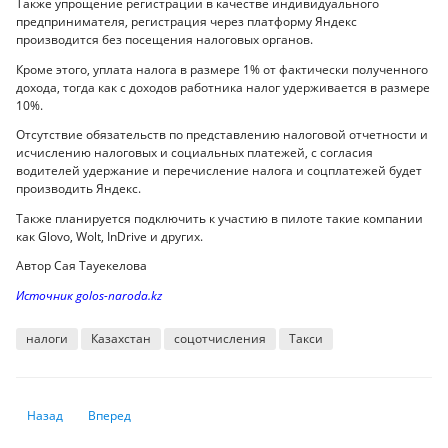
Также упрощение регистрации в качестве индивидуального
предпринимателя, регистрация через платформу Яндекс
производится без посещения налоговых органов.
Кроме этого, уплата налога в размере 1% от фактически полученного
дохода, тогда как с доходов работника налог удерживается в размере
10%.
Отсутствие обязательств по представлению налоговой отчетности и
исчислению налоговых и социальных платежей, с согласия
водителей удержание и перечисление налога и соцплатежей будет
производить Яндекс.
Также планируется подключить к участию в пилоте такие компании
как Glovo, Wolt, InDrive и других.
Автор Сая Тауекелова
Источник golos-naroda.kz
налоги
Казахстан
соцотчисления
Такси
Предыдущий: Mercedes будет использовать человекоподобных робот
Следующий: Спасите ваши «лайки»
Назад
Вперед