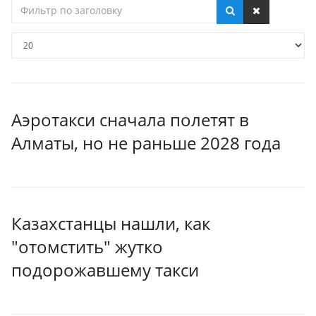
Фильтр
по
заголовку
Кол-
во
строк:
Аэротакси сначала полетят в
Алматы, но не раньше 2028 года
Казахстанцы нашли, как
"отомстить" жутко
подорожавшему такси