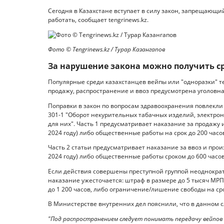
Сегодня в Казахстане вступает в силу закон, запрещающий
работать, сообщает tengrinews.kz.
Фото ©️ Tengrinews.kz / Турар Казангапов
За нарушение закона можно получить с
Популярные среди казахстанцев вейпы или "одноразки" теп
продажу, распространение и ввоз предусмотрена уголовна
Поправки в закон по вопросам здравоохранения повлекли 
301-1 "Оборот некурительных табачных изделий, электро
для них". Часть 1 предусматривает наказание за продажу 
2024 году) либо общественные работы на срок до 200 часов,
Часть 2 статьи предусматривает наказание за ввоз и прои
2024 году) либо общественные работы сроком до 600 часов
Если действия совершены преступной группой неоднократн
наказание ужесточается: штраф в размере до 5 тысяч МРП
до 1 200 часов, либо ограничение/лишение свободы на сро
В Министерстве внутренних дел пояснили, что в данном с
"Под распространением следует понимать передачу вейпов 