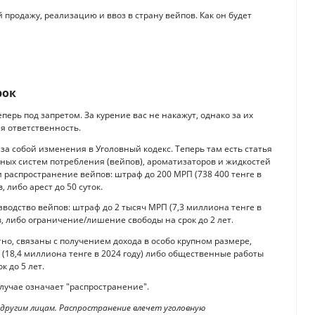
 продажу, реализацию и ввоз в страну вейпов. Как он будет
рок
ерь под запретом. За курение вас не накажут, однако за их
я ответственность.
за собой изменения в Уголовный кодекс. Теперь там есть статья
нных систем потребления (вейпов), ароматизаторов и жидкостей
и распространение вейпов: штраф до 200 МРП (738 400 тенге в
 либо арест до 50 суток.
зводство вейпов: штраф до 2 тысяч МРП (7,3 миллиона тенге в
, либо ограничение/лишение свободы на срок до 2 лет.
о, связаны с получением дохода в особо крупном размере,
 (18,4 миллиона тенге в 2024 году) либо общественные работы
к до 5 лет.
лучае означает "распространение".
другим лицам. Распространение влечет уголовную