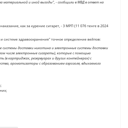
а материальной и иной выгоды", - сообщили в МВД в ответ на
аказание, как за курение сигарет, - 3 МРП (11 076 тенге в 2024
а и системе здравоохранения" точное определение вейпов:
е системы доставки никотина и электронные системы доставки
 том числе электронные сигареты), которые с помощью
 (в картриджах, резервуарах и других контейнерах) с
щества, ароматизаторы с образованием аэрозоля, вдыхаемого
;
них;