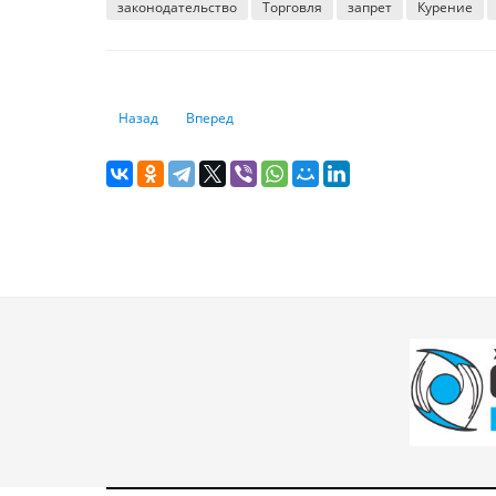
законодательство
Торговля
запрет
Курение
Предыдущий: Руководство по стратегическому повышен
Следующий: В Алматы дорожает продукция п
Назад
Вперед