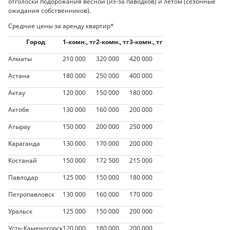
отголоски подорожания весной (из-за паводков) и летом (сезонные
ожидания собственников).
Средние цены за аренду квартир*
Город
1-комн., тг
2-комн., тг
3-комн., тг
Алматы
210 000
320 000
420 000
Астана
180 000
250 000
400 000
Актау
120 000
150 000
180 000
Актобе
130 000
160 000
200 000
Атырау
150 000
200 000
250 000
Караганда
130 000
170 000
200 000
Костанай
150 000
172 500
215 000
Павлодар
125 000
150 000
180 000
Петропавловск
130 000
160 000
170 000
Уральск
125 000
150 000
200 000
Усть-Каменогорск
120 000
180 000
200 000