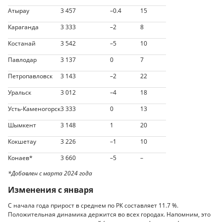
Атырау
3 457
–0.4
15
Караганда
3 333
–2
8
Костанай
3 542
–5
10
Павлодар
3 137
0
7
Петропавловск
3 143
–2
22
Уральск
3 012
–4
18
Усть-Каменогорск
3 333
0
13
Шымкент
3 148
1
20
Кокшетау
3 226
–1
10
Конаев*
3 660
–5
–
*Добавлен с марта 2024 года
Изменения с января
C начала года прирост в среднем по РК составляет 11.7 %.
Положительная динамика держится во всех городах. Напомним, это