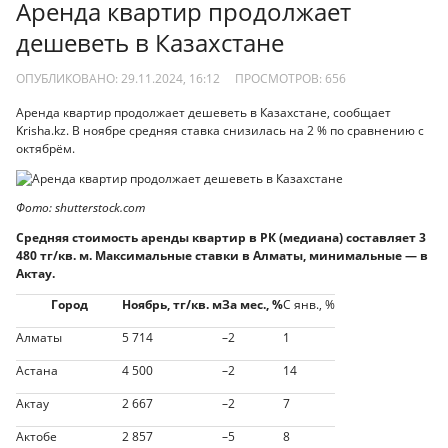
Аренда квартир продолжает
дешеветь в Казахстане
ОПУБЛИКОВАНО: 29.11.2024, 16:12
ПРОСМОТРОВ:
656
Аренда квартир продолжает дешеветь в Казахстане, сообщает
Krisha.kz. В ноябре средняя ставка снизилась на 2 % по сравнению с
октябрём.
Фото: shutterstock.com
Средняя стоимость аренды квартир в РК (медиана) составляет 3
480 тг/кв. м. Максимальные ставки в Алматы, минимальные — в
Актау.
Город
Ноябрь, тг/кв. м
За мес., %
С янв., %
Алматы
5 714
–2
1
Астана
4 500
–2
14
Актау
2 667
–2
7
Актобе
2 857
–5
8