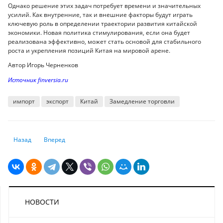
Однако решение этих задач потребует времени и значительных
усилий. Как внутренние, так и внешние факторы будут играть
ключевую роль в определении траектории развития китайской
экономики. Новая политика стимулирования, если она будет
реализована эффективно, может стать основой для стабильного
роста и укрепления позиций Китая на мировой арене.
Автор Игорь Черненков
Источник finversia.ru
импорт
экспорт
Китай
Замедление торговли
Предыдущий: Упавший тенге показал будущего строителя АЭС
Следующий: "Будут отвечать за продукцию": требования к 
Назад
Вперед
НОВОСТИ