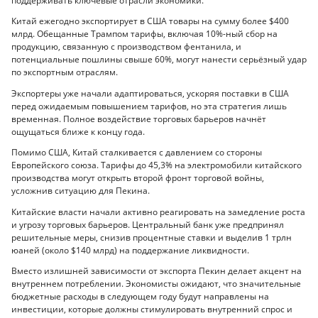
поддерживать ключевые отрасли экономики.
Китай ежегодно экспортирует в США товары на сумму более $400
млрд. Обещанные Трампом тарифы, включая 10%-ный сбор на
продукцию, связанную с производством фентанила, и
потенциальные пошлины свыше 60%, могут нанести серьёзный удар
по экспортным отраслям.
Экспортеры уже начали адаптироваться, ускоряя поставки в США
перед ожидаемым повышением тарифов, но эта стратегия лишь
временная. Полное воздействие торговых барьеров начнёт
ощущаться ближе к концу года.
Помимо США, Китай сталкивается с давлением со стороны
Европейского союза. Тарифы до 45,3% на электромобили китайского
производства могут открыть второй фронт торговой войны,
усложнив ситуацию для Пекина.
Китайские власти начали активно реагировать на замедление роста
и угрозу торговых барьеров. Центральный банк уже предпринял
решительные меры, снизив процентные ставки и выделив 1 трлн
юаней (около $140 млрд) на поддержание ликвидности.
Вместо излишней зависимости от экспорта Пекин делает акцент на
внутреннем потреблении. Экономисты ожидают, что значительные
бюджетные расходы в следующем году будут направлены на
инвестиции, которые должны стимулировать внутренний спрос и