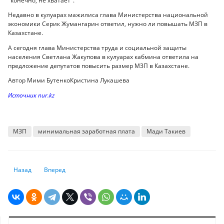
"конечно, не хватает".
Недавно в кулуарах мажилиса глава Министерства национальной
экономики Серик Жумангарин ответил, нужно ли повышать МЗП в
Казахстане.
А сегодня глава Министерства труда и социальной защиты
населения Светлана Жакупова в кулуарах кабмина ответила на
предложение депутатов повысить размер МЗП в Казахстане.
Автор Мими БутенкоКристина Лукашева
Источник nur.kz
МЗП
минимальная заработная плата
Мади Такиев
Предыдущий: “Повысят буквально всем“ - глава Минтруда о пенсиях и
Следующий: Тарифный барометр: почему цены на услуги ЖК
Назад
Вперед