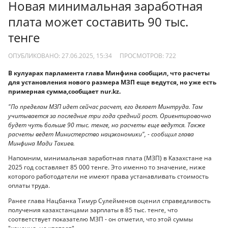
Новая минимальная заработная
плата может составить 90 тыс.
тенге
ОПУБЛИКОВАНО: 27.06.2025, 15:34
ПРОСМОТРОВ:
722
В кулуарах парламента глава Минфина сообщил, что расчеты
для установления нового размера МЗП еще ведутся, но уже есть
примерная сумма,сообщает nur.kz.
"По пределам МЗП идет сейчас расчет, его делает Минтруда. Там
учитывается за последние три года средний рост. Ориентировочно
будет чуть больше 90 тыс. тенге, но расчеты еще ведутся. Также
расчеты ведет Министерство нацэкономики", - сообщил глава
Минфина Мади Такиев.
Напомним, минимальная заработная плата (МЗП) в Казахстане на
2025 год составляет 85 000 тенге. Это именно то значение, ниже
которого работодатели не имеют права устанавливать стоимость
оплаты труда.
Ранее глава Нацбанка Тимур Сулейменов оценил справедливость
получения казахстанцами зарплаты в 85 тыс. тенге, что
соответствует показателю МЗП - он отметил, что этой суммы