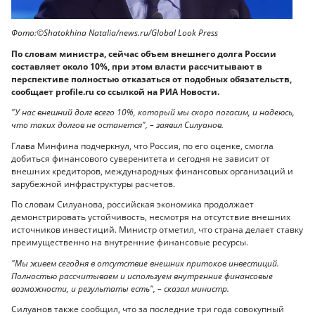
Фото:©Shatokhina Natalia/news.ru/Global Look Press
По словам министра, сейчас объем внешнего долга России
составляет около 10%, при этом власти рассчитывают в
перспективе полностью отказаться от подобных обязательств,
сообщает profile.ru со ссылкой на РИА Новости.
"У нас внешний долг всего 10%, который мы скоро погасим, и надеюсь,
что таких долгов не останется", – заявил Силуанов.
Глава Минфина подчеркнул, что Россия, по его оценке, смогла
добиться финансового суверенитета и сегодня не зависит от
внешних кредиторов, международных финансовых организаций и
зарубежной инфраструктуры расчетов.
По словам Силуанова, российская экономика продолжает
демонстрировать устойчивость, несмотря на отсутствие внешних
источников инвестиций. Министр отметил, что страна делает ставку
преимущественно на внутренние финансовые ресурсы.
"Мы живем сегодня в отсутствие внешних притоков инвестиций.
Полностью рассчитываем и используем внутренние финансовые
возможности, и результаты есть", – сказал министр.
Силуанов также сообщил, что за последние три года совокупный