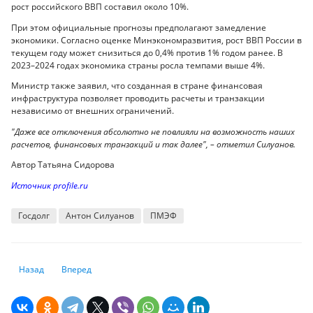
рост российского ВВП составил около 10%.
При этом официальные прогнозы предполагают замедление
экономики. Согласно оценке Минэкономразвития, рост ВВП России в
текущем году может снизиться до 0,4% против 1% годом ранее. В
2023–2024 годах экономика страны росла темпами выше 4%.
Министр также заявил, что созданная в стране финансовая
инфраструктура позволяет проводить расчеты и транзакции
независимо от внешних ограничений.
"Даже все отключения абсолютно не повлияли на возможность наших
расчетов, финансовых транзакций и так далее", – отметил Силуанов.
Автор Татьяна Сидорова
Источник profile.ru
Госдолг
Антон Силуанов
ПМЭФ
Предыдущий: Доллар резко подешевел на торгах в Казахстане
Следующий: Годовая инфляция ускорилась до 5,39%
Назад
Вперед