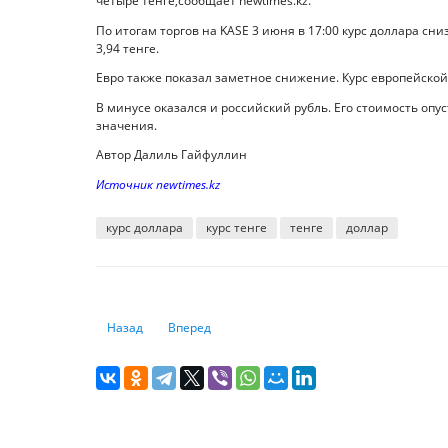
четыре тенге,сообщает newtimes.kz.
По итогам торгов на KASE 3 июня в 17:00 курс доллара сн
3,94 тенге.
Евро также показал заметное снижение. Курс европейской 
В минусе оказался и российский рубль. Его стоимость опус
значения.
Автор Далиль Гайфуллин
Источник newtimes.kz
курс доллара
курс тенге
тенге
доллар
Предыдущий: Власти подтвердили повышение минималь
Следующий: Финансовый суверенитет и ставка
Назад
Вперед