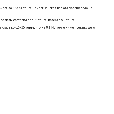
изился до 488,81 тенге – американская валюта подешевела на
валюты составил 567,94 тенге, потеряв 5,2 тенге.
тилась до 6,6735 тенге, что на 0,1147 тенге ниже предыдущего
ной зарплаты в Казахстане
 на себя: Силуанов объявил о планах России полностью погасить внешни