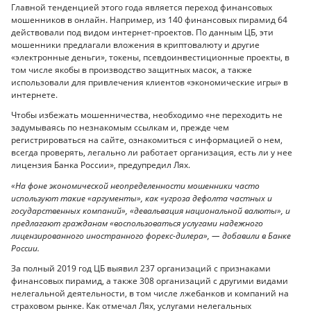
Главной тенденцией этого года является переход финансовых
мошенников в онлайн. Например, из 140 финансовых пирамид 64
действовали под видом интернет-проектов. По данным ЦБ, эти
мошенники предлагали вложения в криптовалюту и другие
«электронные деньги», токены, псевдоинвестиционные проекты, в
том числе якобы в производство защитных масок, а также
использовали для привлечения клиентов «экономические игры» в
интернете.
Чтобы избежать мошенничества, необходимо «не переходить не
задумываясь по незнакомым ссылкам и, прежде чем
регистрироваться на сайте, ознакомиться с информацией о нем,
всегда проверять, легально ли работает организация, есть ли у нее
лицензия Банка России», предупредил Лях.
«На фоне экономической неопределенности мошенники часто
используют такие «аргументы», как «угроза дефолта частных и
государственных компаний», «девальвация национальной валюты», и
предлагают гражданам «воспользоваться услугами надежного
лицензированного иностранного форекс-дилера», — добавили в Банке
России.
За полный 2019 год ЦБ выявил 237 организаций с признаками
финансовых пирамид, а также 308 организаций с другими видами
нелегальной деятельности, в том числе лжебанков и компаний на
страховом рынке. Как отмечал Лях, услугами нелегальных