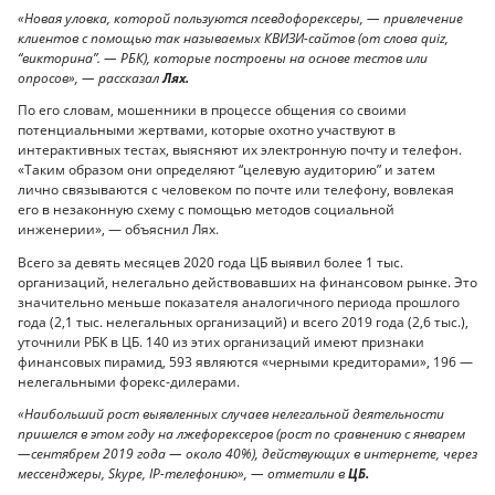
«Новая уловка, которой пользуются псевдофорексеры, — привлечение
клиентов с помощью так называемых КВИЗИ-сайтов (от слова quiz,
“викторина”. — РБК), которые построены на основе тестов или
опросов», — рассказал
Лях.
По его словам, мошенники в процессе общения со своими
потенциальными жертвами, которые охотно участвуют в
интерактивных тестах, выясняют их электронную почту и телефон.
«Таким образом они определяют “целевую аудиторию” и затем
лично связываются с человеком по почте или телефону, вовлекая
его в незаконную схему с помощью методов социальной
инженерии», — объяснил Лях.
Всего за девять месяцев 2020 года ЦБ выявил более 1 тыс.
организаций, нелегально действовавших на финансовом рынке. Это
значительно меньше показателя аналогичного периода прошлого
года (2,1 тыс. нелегальных организаций) и всего 2019 года (2,6 тыс.),
уточнили РБК в ЦБ. 140 из этих организаций имеют признаки
финансовых пирамид, 593 являются «черными кредиторами», 196 —
нелегальными форекс-дилерами.
«Наибольший рост выявленных случаев нелегальной деятельности
пришелся в этом году на лжефорексеров (рост по сравнению с январем
—сентябрем 2019 года — около 40%), действующих в интернете, через
мессенджеры, Skype, IP-телефонию», — отметили в
ЦБ.