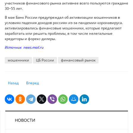
участников финансового рынка активнее всего пользуются граждане
30−55 лет.
В мае Банк России предупреждал об активизации мошенников в
условиях падения доходов россиян из-за пандемии коронавируса.
активизировались финансовые мошенники, которые предлагают
заработать или решить проблемы, в том числе нелегальные
кредиторы и форекс-дилеры.
Источник news.mail.ru
мошенники
ЦБ России
финансовый рынок
Предыдущий: В Нацбанке назвали причины ослабления тенге
Следующий: Кредитный портфель банков продолжил расти 
Назад
Вперед
НОВОСТИ