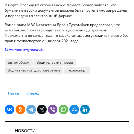
В марте Президент страны Касым-Жомарт Токаев заявлял, что
бумажные версии документов должны быть постепенно запрещены
и переведены в электронный формат.
Ранее глава МВД Казахстана Ерлан Тургумбаев предполагал, что
если законопроект пройдет этапы одобрения депутатами
Парламента до конца года, то казахстанцы смогут ездить на авто без
прав и техпаспортов с 1 января 2021 года.
Источник tengrinews.kz
автомобили
Водительские права
Водительское удостоверение
техпаспорт
Предыдущий: Ученые нашли связь между повышением уровня загрязн
Следующий: Сколько казахстанцев нуждаются в получении
Назад
Вперед
НОВОСТИ