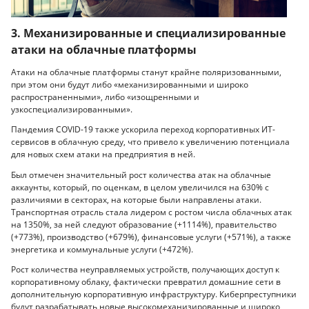
3. Механизированные и специализированные
атаки на облачные платформы
Атаки на облачные платформы станут крайне поляризованными,
при этом они будут либо «механизированными и широко
распространенными», либо «изощренными и
узкоспециализированными».
Пандемия COVID-19 также ускорила переход корпоративных ИТ-
сервисов в облачную среду, что привело к увеличению потенциала
для новых схем атаки на предприятия в ней.
Был отмечен значительный рост количества атак на облачные
аккаунты, который, по оценкам, в целом увеличился на 630% с
различиями в секторах, на которые были направлены атаки.
Транспортная отрасль стала лидером с ростом числа облачных атак
на 1350%, за ней следуют образование (+1114%), правительство
(+773%), производство (+679%), финансовые услуги (+571%), а также
энергетика и коммунальные услуги (+472%).
Рост количества неуправляемых устройств, получающих доступ к
корпоративному облаку, фактически превратил домашние сети в
дополнительную корпоративную инфраструктуру. Киберпреступники
будут разрабатывать новые высокомеханизированные и широко