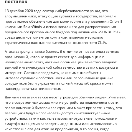
поставок
13 декабря 2020 года сектор кибербезопасности узнал, что
злоумышленники, атакующие субъекты государства, взломали
программное обеспечение для мониторинга и управления Orion IT
компании SolarWinds и использовали его для распространения
вредоносного программного бэкдора под названием «SUNBURST»
среди десятков клиентов компании, включая несколько
стратегически важных правительственных агентств США.
Атака затронула также бизнес. В отличие от правительственных
организаций, которые хранят секретную информацию в
изолированных сетях, частные организации зачастую владеют
важной интеллектуальной собственностью в сетях с доступом в
интернет. Сложно определить, какие именно объекты
интеллектуальной собственности или персональные данные
сотрудников были украдены, а полный масштаб кражи может
навсегда остаться неизвестным.
Данный тип атаки также несет угрозу для обычных людей. Учитывая,
что в современных домах многие устройства подключены к сети,
взлом компаний бытовой электроники может привести к тому, что
взломщики будут использовать доступ к интеллектуальным
устройствам, таким как телевизоры, виртуальные помощники и
смартфоны с целью завладеть их данными или использовать в
качестве шлюза для атак на предприятия, в то время, когда