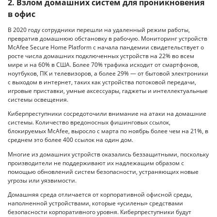
2. Взлом домашних систем для проникновения
в офис
В 2020 году сотрудники перешли на удаленный режим работы,
превратив домашнюю обстановку в рабочую. Мониторинг устройств
McAfee Secure Home Platform с начала пандемии свидетельствует о
росте числа домашних подключенных устройств на 22% во всем
мире и на 60% в США. Более 70% трафика исходит от смартфонов,
ноутбуков, ПК и телевизоров, а более 29% — от бытовой электроники
с выходом в интернет, таких как устройства потоковой передачи,
игровые приставки, умные аксессуары, гаджеты и интеллектуальные
системы освещения.
Киберпреступники сосредоточили внимание на атаки на домашние
системы. Количество вредоносных фишинговых ссылок,
блокируемых McAfee, выросло с марта по ноябрь более чем на 21%, в
среднем это более 400 ссылок на один дом.
Многие из домашних устройств оказались беззащитными, поскольку
производители не поддерживают их надлежащим образом с
помощью обновлений систем безопасности, устраняющих новые
угрозы или уязвимости.
Домашняя среда отличается от корпоративной офисной среды,
наполненной устройствами, которые «усилены» средствами
безопасности корпоративного уровня. Киберпреступники будут