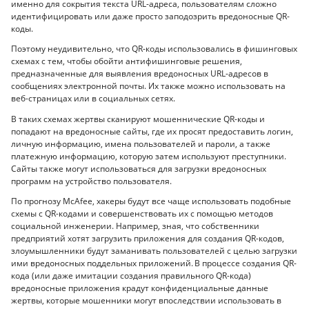
именно для сокрытия текста URL-адреса, пользователям сложно
идентифицировать или даже просто заподозрить вредоносные QR-
коды.
Поэтому неудивительно, что QR-коды использовались в фишинговых
схемах с тем, чтобы обойти антифишинговые решения,
предназначенные для выявления вредоносных URL-адресов в
сообщениях электронной почты. Их также можно использовать на
веб-страницах или в социальных сетях.
В таких схемах жертвы сканируют мошеннические QR-коды и
попадают на вредоносные сайты, где их просят предоставить логин,
личную информацию, имена пользователей и пароли, а также
платежную информацию, которую затем используют преступники.
Сайты также могут использоваться для загрузки вредоносных
программ на устройство пользователя.
По прогнозу McAfee, хакеры будут все чаще использовать подобные
схемы с QR-кодами и совершенствовать их с помощью методов
социальной инженерии. Например, зная, что собственники
предприятий хотят загрузить приложения для создания QR-кодов,
злоумышленники будут заманивать пользователей с целью загрузки
ими вредоносных поддельных приложений. В процессе создания QR-
кода (или даже имитации создания правильного QR-кода)
вредоносные приложения крадут конфиденциальные данные
жертвы, которые мошенники могут впоследствии использовать в