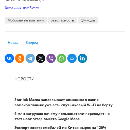
Источник psm7.com
Мобильные платежи
Безопасность
QR-коды
Предыдущий: Кому из пенсионеров нужно обратиться за выплатами 
Следующий: Kursiv Research: удорожание материалов сформ
Назад
Вперед
НОВОСТИ
Starlink Маска завоевывает авиацию: в каких
авиакомпаниях уже есть спутниковый Wi-Fi на борту
6 млн загрузок: почему пользователи переходят на
этот навигатор вместо Google Maps
Экспорт электромобилей из Китая вырос на 120%