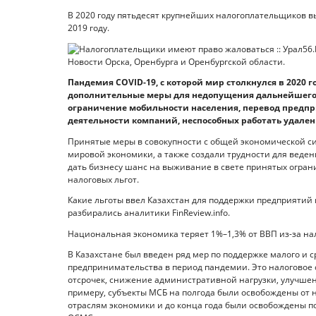
В 2020 году пятьдесят крупнейших налогоплательщиков вы
2019 году.
Пандемия COVID-19, с которой мир столкнулся в 2020 
дополнительные меры для недопущения дальнейшего
ограничение мобильности населения, перевод предпр
деятельности компаний, неспособных работать удален
Принятые меры в совокупности с общей экономической с
мировой экономики, а также создали трудности для веде
дать бизнесу шанс на выживание в свете принятых огран
налоговых льгот.
Какие льготы ввел Казахстан для поддержки предприятий 
разбирались аналитики FinReview.info.
Национальная экономика теряет 1%–1,3% от ВВП из-за на
В Казахстане был введен ряд мер по поддержке малого и 
предпринимательства в период пандемии. Это налоговое
отсрочек, снижение административной нагрузки, улучшен
примеру, субъекты МСБ на полгода были освобождены от 
отраслям экономики и до конца года были освобождены п