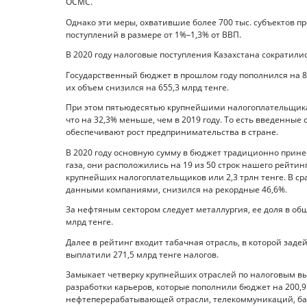
ОСМС.
Однако эти меры, охватившие более 700 тыс. субъектов 
поступлений в размере от 1%–1,3% от ВВП.
В 2020 году налоговые поступления Казахстана сократилис
Государственный бюджет в прошлом году пополнился на 8,
их объем снизился на 655,3 млрд тенге.
При этом пятьюдесятью крупнейшими налогоплательщикам
что на 32,3% меньше, чем в 2019 году. То есть введенн
обеспечивают рост предпринимательства в стране.
В 2020 году основную сумму в бюджет традиционно прин
газа, они расположились на 19 из 50 строк нашего рейтин
крупнейших налогоплательщиков или 2,3 трлн тенге. В 
данными компаниями, снизился на рекордные 46,6%.
За нефтяным сектором следует металлургия, ее доля в об
млрд тенге.
Далее в рейтинг входит табачная отрасль, в которой зад
выплатили 271,5 млрд тенге налогов.
Замыкает четверку крупнейших отраслей по налоговым
разработки карьеров, которые пополнили бюджет на 200,9
нефтеперерабатывающей отрасли, телекоммуникаций, банк