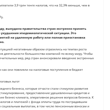
платили 3,9 трлн тенге налогов, что на 32,3% меньше, чем в
году, вынудила правительства стран экстренно принять
 ухудшения эпидемиологической ситуации. Это
иятий на удаленную работу или полная приостановка
но.
итуацией негативным образом отразились на темпах роста
ния деятельности большинства компаний по всему миру. Чтобы
ичительных мер, ряд стран анонсировали введение экстренных
и как они повлияли на налоговые поступления в бюджет
логовых льгот
среднего бизнеса, которые отчасти стали стимулом развития
 стимулирование, предоставление удешевленных кредитов и
ие бизнес-климата, оперативное решение вопросов бизнеса. К
налогов и платежей с фонда оплаты труда по пострадавшим
о социальным выплатам, в том числе пенсионным взносам и