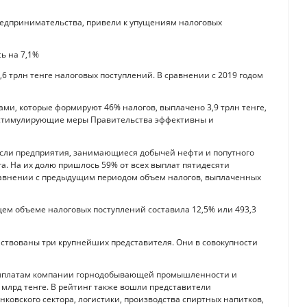
предпринимательства, привели к упущениям налоговых
ь на 7,1%
6 трлн тенге налоговых поступлений. В сравнении с 2019 годом
и, которые формируют 46% налогов, выплачено 3,9 трлн тенге,
ые стимулирующие меры Правительства эффективны и
если предприятия, занимающиеся добычей нефти и попутного
га. На их долю пришлось 59% от всех выплат пятидесяти
сравнении с предыдущим периодом объем налогов, выплаченных
щем объеме налоговых поступлений составила 12,5% или 493,3
ействованы три крупнейших представителя. Они в совокупности
 выплатам компании горнодобывающей промышленности и
 млрд тенге. В рейтинг также вошли представители
овского сектора, логистики, производства спиртных напитков,