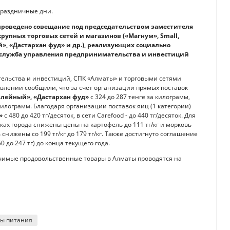
праздничные дни.
роведено совещание под председательством заместителя
упных торговых сетей и магазинов («Магнум», Small,
й», «Дастархан фуд» и др.), реализующих социально
с-служба управления предпринимательства и инвестиций
ельства и инвестиций, СПК «Алматы» и торговыми сетями
авлении сообщили, что за счет организации прямых поставок
лейный», «Дастархан фуд»
с 324 до 287 тенге за килограмм,
а килограмм. Благодаря организации поставок яиц (1 категории)
»
с 480 до 420 тг/десяток, в сети Carefood - до 440 тг/десяток. Для
ах города снижены цены на картофель до 111 тг/кг и морковь
 снижены со 199 тг/кг до 179 тг/кг. Также достигнуто соглашение
0 до 247 тг) до конца текущего года.
чимые продовольственные товары в Алматы проводятся на
ты питания