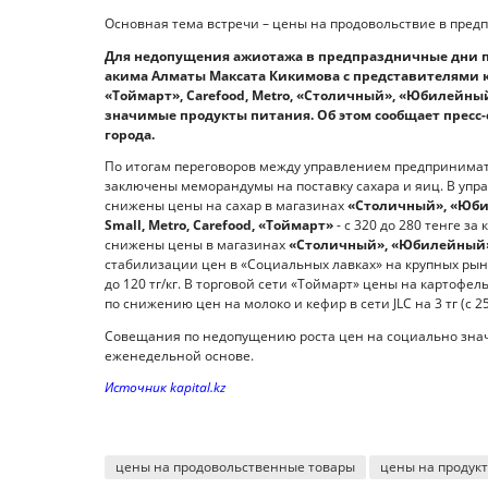
Основная тема встречи – цены на продовольствие в пред
Для недопущения ажиотажа в предпраздничные дни п
акима Алматы Максата Кикимова с представителями кр
«Тоймарт», Carefood, Metro, «Столичный», «Юбилейны
значимые продукты питания. Об этом сообщает прес
города.
По итогам переговоров между управлением предпринимат
заключены меморандумы на поставку сахара и яиц. В упр
снижены цены на сахар в магазинах
«Столичный», «Юби
Small, Metro, Carefood, «Тоймарт»
- с 320 до 280 тенге з
снижены цены в магазинах
«Столичный», «Юбилейный
стабилизации цен в «Социальных лавках» на крупных рынк
до 120 тг/кг. В торговой сети «Тоймарт» цены на картофель
по снижению цен на молоко и кефир в сети JLC на 3 тг (с 25
Совещания по недопущению роста цен на социально зна
еженедельной основе.
Источник kapital.kz
цены на продовольственные товары
цены на продук