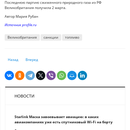
Последнюю партию сжиженного природного газа из РФ
Великобритания получила 2 марта.
Автор Мария Рубан
Источник profile.ru
Великобритания
санкции
топливо
Предыдущий: ОПЕК+ может сократить добычу нефти, если Иран верне
Следующий: Деловая активность в еврозоне продолжила сн
Назад
Вперед
НОВОСТИ
Starlink Маска завоевывает авиацию: в каких
авиакомпаниях уже есть спутниковый Wi-Fi на борту