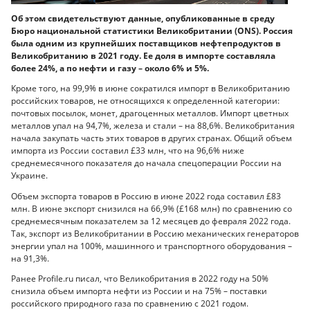
Об этом свидетельствуют данные, опубликованные в среду
Бюро национальной статистики Великобритании (ONS). Россия
была одним из крупнейших поставщиков нефтепродуктов в
Великобританию в 2021 году. Ее доля в импорте составляла
более 24%, а по нефти и газу – около 6% и 5%.
Кроме того, на 99,9% в июне сократился импорт в Великобританию
российских товаров, не относящихся к определенной категории:
почтовых посылок, монет, драгоценных металлов. Импорт цветных
металлов упал на 94,7%, железа и стали – на 88,6%. Великобритания
начала закупать часть этих товаров в других странах. Общий объем
импорта из России составил £33 млн, что на 96,6% ниже
среднемесячного показателя до начала спецоперации России на
Украине.
Объем экспорта товаров в Россию в июне 2022 года составил £83
млн. В июне экспорт снизился на 66,9% (£168 млн) по сравнению со
среднемесячным показателем за 12 месяцев до февраля 2022 года.
Так, экспорт из Великобритании в Россию механических генераторов
энергии упал на 100%, машинного и транспортного оборудования –
на 91,3%.
Ранее Profile.ru писал, что Великобритания в 2022 году на 50%
снизила объем импорта нефти из России и на 75% – поставки
российского природного газа по сравнению с 2021 годом.