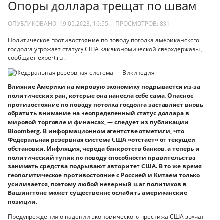
Опоры доллара трещат по швам
ОПУБЛИКОВАНО: 19.05.2023, 16:55
ПРОСМОТРОВ:
831
Политическое противостояние по поводу потолка американского
госдолга угрожает статусу США как экономической сверхдержавы ,
сообщает expert.ru .
Влияние Америки на мировую экономику подрывается из-за
политических ран, которые она нанесла себе сама. Опасное
противостояние по поводу потолка госдолга заставляет вновь
обратить внимание на неопределенный статус доллара в
мировой торговле и финансах, — следует из публикации
Bloomberg. В информационном агентстве отметили, что
Федеральная резервная система США «отстает» от текущей
обстановки. Инфляция, череда банкротств банков, а теперь и
политический тупик по поводу способности правительства
занимать средства подрывают авторитет США. В то же время
геополитическое противостояние с Россией и Китаем только
усиливается, поэтому любой неверный шаг политиков в
Вашингтоне может существенно ослабить американские
позиции.
Предупреждения о падении экономического престижа США звучат