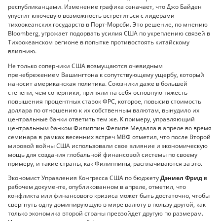
республиканцами. Изменение графика означает, что Джо Байден
упустит ключевую возможность встретиться с лидерами
тихоокеанских государств в Порт-Морсби. Это решение, по мнению
Bloomberg, угрожает подорвать усилия США по укреплению связей в
Тихоокеанском регионе в попытке противостоять китайскому
влиянию.
Не только соперники США возмущаются очевидным
пренебрежением Вашингтона к сопутствующему ущербу, который
наносит американская политика. Союзники даже в большей
степени, чем соперники, приняли на себя основную тяжесть
повышения процентных ставок ФРС, которое, повысив стоимость
доллара по отношению к их собственным валютам, вынудило их
центральные банки ответить тем же. К примеру, управляющий
центральным банком Филиппин Фелипе Медалла в апреле во время
семинара в рамках весенних встреч МВФ отметил, что после Второй
мировой войны США использовали свое влияние и экономическую
мощь для создания глобальной финансовой системы по своему
примеру, и такие страны, как Филиппины, расплачиваются за это.
Экономист Управления Конгресса США по бюджету
Дэниел Фрид
в
рабочем документе, опубликованном в апреле, отметил, что
конфликта или финансового кризиса может быть достаточно, чтобы
свергнуть одну доминирующую в мире валюту в пользу другой, как
только экономика второй страны превзойдет другую по размерам.