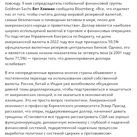
повсюду. 9 мая сопредседатель глобальной финансовой группы
Goldman Sachs
Бет Хэммак
сообщила Bloomberg: «Все, что отдаляет
нас от того, чтобы считать доллар мировой резервной валютой,
самым безопасным и ликвидным активом в мире, плохо для
американского народа и правительства». Доллар является наиболее
широко используемой валютой в торговле и финансовых операциях.
По подсчетам Управления Конгресса по бюджету, на долю
американской валюты в 2022 году все еще приходилось 59,5%
официальных валютных резервов центральных банков. Однако, это
и является самым низким показателем за четверть века (в 2001 году
было 71,5%) — признак того, что доминирование доллара
ослабевает.
В эти неопределенные времена многие страны объявляют о
постепенном переходе на использование своей собственной
валюты. Россия, Китай и Индия уже возобновили обсуждение
давней темы дедолларизации, чтобы подстраховаться и защититься
от американских санкций, и не оказаться в экономической
изоляции. Это не просто вопрос геополитики. Американский
экономист и профессор Корнеллского университета Эсвар Прасад
рассказал, что опоры, поддерживающие доллар, начинают давать
трещины: «Становится все труднее рассматривать США как хорошо
функционирующую, динамичную экономику с глубокой и надежной
финансовой системой, подкрепленной надежным процессом
выработки политики с системой сдержек и противовесов».