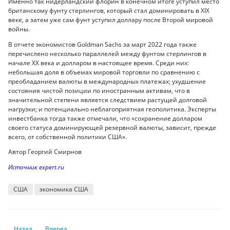
Именно так нидерландский флорин в конечном итоге уступил место
британскому фунту стерлингов, который стал доминировать в XIX
веке, а затем уже сам фунт уступил доллару после Второй мировой
войны.
В отчете экономистов Goldman Sachs за март 2022 года также
перечислено несколько параллелей между фунтом стерлингов в
начале XX века и долларом в настоящее время. Среди них:
небольшая доля в объемах мировой торговли по сравнению с
преобладанием валюты в международных платежах; ухудшение
состояния чистой позиции по иностранным активам, что в
значительной степени является следствием растущей долговой
нагрузки; и потенциально неблагоприятная геополитика. Эксперты
инвестбанка тогда также отмечали, что «сохранение долларом
своего статуса доминирующей резервной валюты, зависит, прежде
всего, от собственной политики США».
Автор Георгий Смирнов
Источник expert.ru
США
экономика США
Предыдущий: Китайская экономика восстанавливается медленно: поч
Следующий: Украина перешла черту. Она начала жить на де
Назад
Вперед