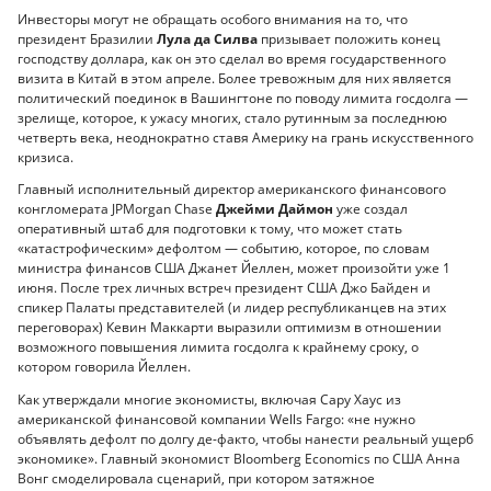
Инвесторы могут не обращать особого внимания на то, что
президент Бразилии
Лула да Силва
призывает положить конец
господству доллара, как он это сделал во время государственного
визита в Китай в этом апреле. Более тревожным для них является
политический поединок в Вашингтоне по поводу лимита госдолга —
зрелище, которое, к ужасу многих, стало рутинным за последнюю
четверть века, неоднократно ставя Америку на грань искусственного
кризиса.
Главный исполнительный директор американского финансового
конгломерата JPMorgan Chase
Джейми Даймон
уже создал
оперативный штаб для подготовки к тому, что может стать
«катастрофическим» дефолтом — событию, которое, по словам
министра финансов США Джанет Йеллен, может произойти уже 1
июня. После трех личных встреч президент США Джо Байден и
спикер Палаты представителей (и лидер республиканцев на этих
переговорах) Кевин Маккарти выразили оптимизм в отношении
возможного повышения лимита госдолга к крайнему сроку, о
котором говорила Йеллен.
Как утверждали многие экономисты, включая Сару Хаус из
американской финансовой компании Wells Fargo: «не нужно
объявлять дефолт по долгу де-факто, чтобы нанести реальный ущерб
экономике». Главный экономист Bloomberg Economics по США Анна
Вонг смоделировала сценарий, при котором затяжное