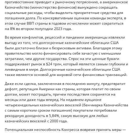
противостояние приводит к рыночному потрясению, а американское
Казначейство (министерство финансов) вынуждено сокращать
социальные расходы, чтобы выделить приоритетные средства для
погашения долга. По консервативным оценкам команды эксперта, в
этом случае ВВП страны в годовом исчислении может сократиться
на 8% во втором полугодии 2023 года.
Во время конфликтов, рецессий и пандемии американцы извлекли
выгоду из того, что долгосрочные казначейские облигации США
были достаточно близки к безрисковым активам. Благодаря этому
правительство могло финансировать себя зачастую с меньшими
затратами, чем другие государства. Спрос на эти ценные бумаги
поддерживает рынок в $24 трлн, который является самым глубоким и
ликвидным в мире. Долгосрочные казначейские облигации США
также являются основой для мировой сети финансовых транзакций.
Даже если сделка, заключенная в последнюю минуту, предотвратит
дефолт, репутация Америки как страны, которая платит по своим
долгам, может пострадать, причем последствия сохранятся на
месяцы или даже годы вперед. На недавнем аукционе
четырехнедельных казначейских векселей (бенчмарка Казначейства
с самым коротким сроком погашения) покупатели потребовали
рекордную доходность в 5,84%, самую высокую для любых
казначейских векселей с 2000 года.
Потенциальная неспособность Конгресса вовремя принять меры —