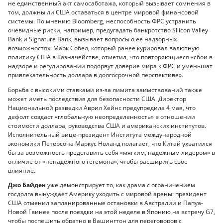
не единственный акт самосаботажа, который вызывает сомнения в
том, должны ли США оставаться в центре мировой финансовой
системы. По мнению Bloomberg, неспособность ФРС устранить
очевидные риски, например, предугадать банкротство Silicon Valley
Bank и Signature Bank, вызывает вопросы о ее надзорных
возможностях. Марк Собел, который ранее курировал валютную
политику США в Казначействе, отметил, что повторяющиеся «сбои в
надзоре и регулировании подорвут доверие мира к ФРС и уменьшат
привлекательность доллара в долгосрочной перспективе».
Борьба с высокими ставками из-за лимита заимствований также
может иметь последствия для безопасности США. Директор
Национальной разведки Аврил Хейнс предупредила 4 мая, что
дефолт создаст «глобальную неопределенность» в отношении
стоимости доллара, руководства США и американских институтов.
Исполнительный вице-президент Института международной
экономики Петерсона Маркус Ноланд полагает, что Китай ухватился
бы за возможность представить себя «мягким, надежным лидером» в
отличие от «ненадежного гегемона», чтобы расширить свое
влияние.
Джо Байден
уже демонстрирует то, как драма с ограничением
госдолга вынуждает Америку уходить с мировой арены: президент
США отменил запланированные остановки в Австралии и Папуа-
Новой Гвинее после поездки на этой неделе в Японию на встречу G7,
чтобы поспешить обратно в Вашингтон для переговоров с