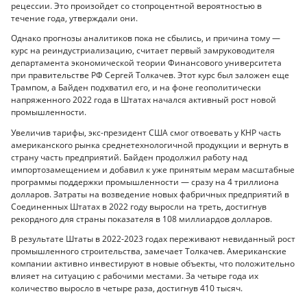
рецессии. Это произойдет со стопроцентной вероятностью в
течение года, утверждали они.
Однако прогнозы аналитиков пока не сбылись, и причина тому —
курс на реиндустриализацию, считает первый замруководителя
департамента экономической теории Финансового университета
при правительстве РФ Сергей Толкачев. Этот курс был заложен еще
Трампом, а Байден подхватил его, и на фоне геополитически
напряженного 2022 года в Штатах начался активный рост новой
промышленности.
Увеличив тарифы, экс-президент США смог отвоевать у КНР часть
американского рынка среднетехнологичной продукции и вернуть в
страну часть предприятий. Байден продолжил работу над
импортозамещением и добавил к уже принятым мерам масштабные
программы поддержки промышленности — сразу на 4 триллиона
долларов. Затраты на возведение новых фабричных предприятий в
Соединенных Штатах в 2022 году выросли на треть, достигнув
рекордного для страны показателя в 108 миллиардов долларов.
В результате Штаты в 2022-2023 годах переживают невиданный рост
промышленного строительства, замечает Толкачев. Американские
компании активно инвестируют в новые объекты, что положительно
влияет на ситуацию с рабочими местами. За четыре года их
количество выросло в четыре раза, достигнув 410 тысяч.