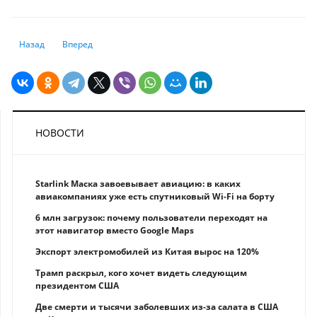
Предыдущий: Рынок труда Казахстана: тенденции и прогнозы
Следующий: "Ожидала другой картины". Как меняется рыно
Назад
Вперед
НОВОСТИ
Starlink Маска завоевывает авиацию: в каких
авиакомпаниях уже есть спутниковый Wi-Fi на борту
6 млн загрузок: почему пользователи переходят на
этот навигатор вместо Google Maps
Экспорт электромобилей из Китая вырос на 120%
Трамп раскрыл, кого хочет видеть следующим
президентом США
Две смерти и тысячи заболевших из-за салата в США