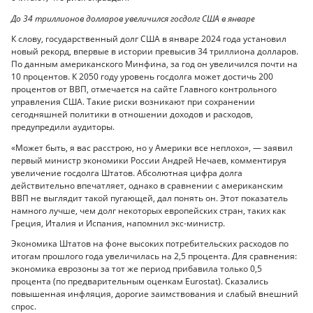
До 34 триллионов долларов увеличился госдолг США в январе
К слову, государственный долг США в январе 2024 года установил
новый рекорд, впервые в истории превысив 34 триллиона долларов.
По данным американского Минфина, за год он увеличился почти на
10 процентов. К 2050 году уровень госдолга может достичь 200
процентов от ВВП, отмечается на сайте Главного контрольного
управления США. Такие риски возникают при сохранении
сегодняшней политики в отношении доходов и расходов,
предупредили аудиторы.
«Может быть, я вас расстрою, но у Америки все неплохо», — заявил
первый министр экономики России Андрей Нечаев, комментируя
увеличение госдолга Штатов. Абсолютная цифра долга
действительно впечатляет, однако в сравнении с американским
ВВП не выглядит такой пугающей, дал понять он. Этот показатель
намного лучше, чем долг некоторых европейских стран, таких как
Греция, Италия и Испания, напомнил экс-министр.
Экономика Штатов на фоне высоких потребительских расходов по
итогам прошлого года увеличилась на 2,5 процента. Для сравнения:
экономика еврозоны за тот же период прибавила только 0,5
процента (по предварительным оценкам Eurostat). Сказались
повышенная инфляция, дорогие заимствования и слабый внешний
спрос.