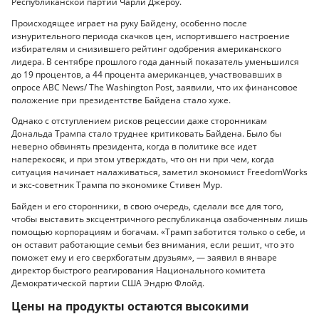
Республиканской партии Чарли Джероу.
Происходящее играет на руку Байдену, особенно после
изнурительного периода скачков цен, испортившего настроение
избирателям и снизившего рейтинг одобрения американского
лидера. В сентябре прошлого года данный показатель уменьшился
до 19 процентов, а 44 процента американцев, участвовавших в
опросе ABC News/ The Washington Post, заявили, что их финансовое
положение при президентстве Байдена стало хуже.
Однако с отступлением рисков рецессии даже сторонникам
Дональда Трампа стало труднее критиковать Байдена. Было бы
неверно обвинять президента, когда в политике все идет
наперекосяк, и при этом утверждать, что он ни при чем, когда
ситуация начинает налаживаться, заметил экономист FreedomWorks
и экс-советник Трампа по экономике Стивен Мур.
Байден и его сторонники, в свою очередь, сделали все для того,
чтобы выставить эксцентричного республиканца озабоченным лишь
помощью корпорациям и богачам. «Трамп заботится только о себе, и
он оставит работающие семьи без внимания, если решит, что это
поможет ему и его сверхбогатым друзьям», — заявил в январе
директор быстрого реагирования Национального комитета
Демократической партии США Эндрю Флойд.
Цены на продукты остаются высокими