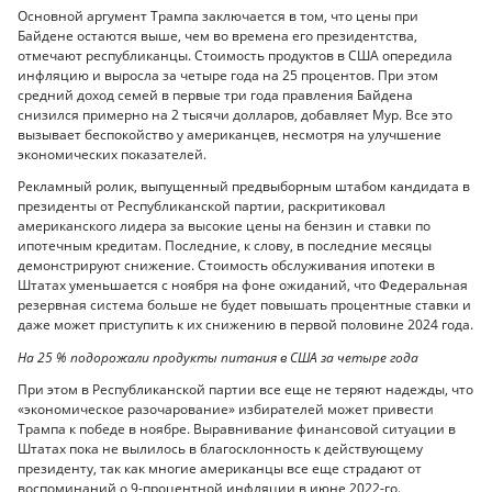
Основной аргумент Трампа заключается в том, что цены при
Байдене остаются выше, чем во времена его президентства,
отмечают республиканцы. Стоимость продуктов в США опередила
инфляцию и выросла за четыре года на 25 процентов. При этом
средний доход семей в первые три года правления Байдена
снизился примерно на 2 тысячи долларов, добавляет Мур. Все это
вызывает беспокойство у американцев, несмотря на улучшение
экономических показателей.
Рекламный ролик, выпущенный предвыборным штабом кандидата в
президенты от Республиканской партии, раскритиковал
американского лидера за высокие цены на бензин и ставки по
ипотечным кредитам. Последние, к слову, в последние месяцы
демонстрируют снижение. Стоимость обслуживания ипотеки в
Штатах уменьшается с ноября на фоне ожиданий, что Федеральная
резервная система больше не будет повышать процентные ставки и
даже может приступить к их снижению в первой половине 2024 года.
На 25 % подорожали продукты питания в США за четыре года
При этом в Республиканской партии все еще не теряют надежды, что
«экономическое разочарование» избирателей может привести
Трампа к победе в ноябре. Выравнивание финансовой ситуации в
Штатах пока не вылилось в благосклонность к действующему
президенту, так как многие американцы все еще страдают от
воспоминаний о 9-процентной инфляции в июне 2022-го.