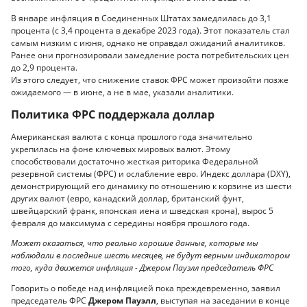
В январе инфляция в Соединенных Штатах замедлилась до 3,1
процента (с 3,4 процента в декабре 2023 года). Этот показатель стал
самым низким с июня, однако не оправдал ожиданий аналитиков.
Ранее они прогнозировали замедление роста потребительских цен
до 2,9 процента.
Из этого следует, что снижение ставок ФРС может произойти позже
ожидаемого — в июне, а не в мае, указали аналитики.
Политика ФРС поддержала доллар
Американская валюта с конца прошлого года значительно
укрепилась на фоне ключевых мировых валют. Этому
способствовали достаточно жесткая риторика Федеральной
резервной системы (ФРС) и ослабление евро. Индекс доллара (DXY),
демонстрирующий его динамику по отношению к корзине из шести
других валют (евро, канадский доллар, британский фунт,
швейцарский франк, японская иена и шведская крона), вырос 5
февраля до максимума с середины ноября прошлого года.
Может оказаться, что реально хорошие данные, которые мы
наблюдали в последние шесть месяцев, не будут верным индикатором
того, куда движется инфляция - Джером Пауэлл председатель ФРС
Говорить о победе над инфляцией пока преждевременно, заявил
председатель ФРС
Джером Пауэлл
, выступая на заседании в конце