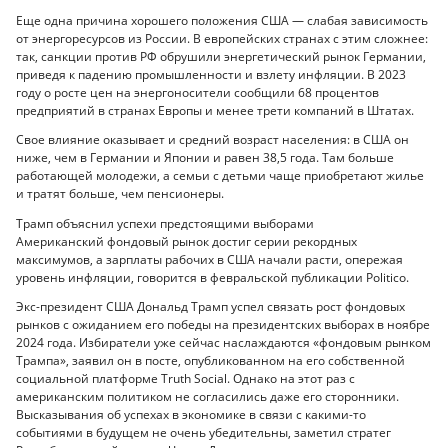
Еще одна причина хорошего положения США — слабая зависимость
от энергоресурсов из России. В европейских странах с этим сложнее:
так, санкции против РФ обрушили энергетический рынок Германии,
приведя к падению промышленности и взлету инфляции. В 2023
году о росте цен на энергоносители сообщили 68 процентов
предприятий в странах Европы и менее трети компаний в Штатах.
Cвое влияние оказывает и средний возраст населения: в США он
ниже, чем в Германии и Японии и равен 38,5 года. Там больше
работающей молодежи, а семьи с детьми чаще приобретают жилье
и тратят больше, чем пенсионеры.
Трамп объяснил успехи предстоящими выборами
Американский фондовый рынок достиг серии рекордных
максимумов, а зарплаты рабочих в США начали расти, опережая
уровень инфляции, говорится в февральской публикации Politico.
Экс-президент США Дональд Трамп успел связать рост фондовых
рынков с ожиданием его победы на президентских выборах в ноябре
2024 года. Избиратели уже сейчас наслаждаются «фондовым рынком
Трампа», заявил он в посте, опубликованном на его собственной
социальной платформе Truth Social. Однако на этот раз с
американским политиком не согласились даже его сторонники.
Высказывания об успехах в экономике в связи с какими-то
событиями в будущем не очень убедительны, заметил стратег