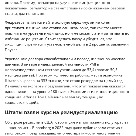
января. Поэтому, несмотря на улучшение инфляционных
показателей, регулятор не станет спешить со снижением базовой
ставки, дал понять он.
Федрезерв пытается найти золотую середину: он не хочет
приступать к снижению ставки слишком рано, так как это может
повлиять на уровень инфляции, но и не может с этим затягивать во
избежание рецессии. Стоит сделать паузу и убедиться, что
инфляция стремится к установленной цели в 2 процента, заключил
Пауэлл.
Укреплению доллара способствовали и последние экономические
данные. В январе индекс деловой активности PMI в
непроизводственном секторе увеличился до 53,4 (против 50,5
месяцем ранее). При этом количество рабочих мест в экономике
Штатов выросло на 353 тысячи, что стало рекордом за целый год.
Изначально эксперты предполагали, что этот показатель окажется
вдвое ниже — на уровне 180 тысяч. Экономист из инвестиционного
холдинга Jefferies Том Саймонс назвал эту тенденцию
«ошеломляющей».
Штаты взяли курс на реиндустриализацию
Об угрозе рецессии в США говорят уже на протяжении полутора лет
— экономисты Bloomberg в 2022 году даже публиковали статью с
заголовком, предупреждавшим о неотвратимости наступления