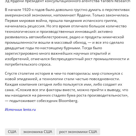
Эд Ярдени президент консультационного агентства Yardeni Research
В начале 1920-х годов было довольно грустно думать о перспективах
американской экономики, напоминает Ярдени. Только закончилась
Первая мировая война, прошла пандемия испанского гриппа,
начиналась рецессия. Но это время отличало большое количество
технологических и производственных инноваций: активно
развивалось автомобилестроение, радио и продукты химической
промышленности вошли в массовый обиход, — и все это сделало
двадцатые годы по-настоящему бурными. Тогда было
зарегистрировано много важнейших научных открытий и
изобретений, отмечался беспрецедентный рост промышленности и
потребительского спроса.
Спустя столетие история в чем-то повторилась: мир столкнулся с
новой эпидемией, а технологии стали частью повседневности.
Каждая компания сегодня либо пользуется ими, либо создает их
сама. «Сложив все эти факторы вместе, можно прийти к выводу, что
мы находимся на ранних стадиях бума роста производительности»,
— подытоживает собеседник Bloomberg.
Источник lenta.ru
США
экономика США
рост экономики США