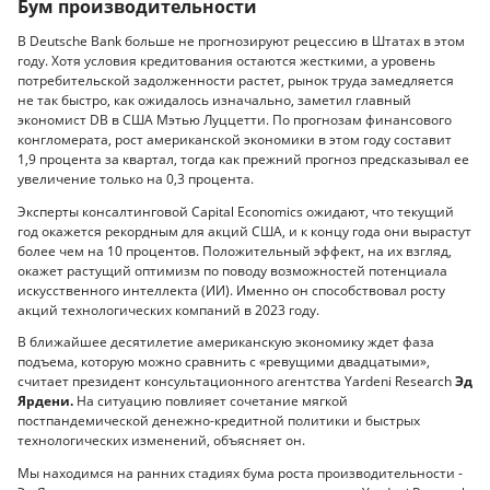
Бум производительности
В Deutsche Bank больше не прогнозируют рецессию в Штатах в этом
году. Хотя условия кредитования остаются жесткими, а уровень
потребительской задолженности растет, рынок труда замедляется
не так быстро, как ожидалось изначально, заметил главный
экономист DB в США Мэтью Луццетти. По прогнозам финансового
конгломерата, рост американской экономики в этом году составит
1,9 процента за квартал, тогда как прежний прогноз предсказывал ее
увеличение только на 0,3 процента.
Эксперты консалтинговой Capital Economics ожидают, что текущий
год окажется рекордным для акций США, и к концу года они вырастут
более чем на 10 процентов. Положительный эффект, на их взгляд,
окажет растущий оптимизм по поводу возможностей потенциала
искусственного интеллекта (ИИ). Именно он способствовал росту
акций технологических компаний в 2023 году.
В ближайшее десятилетие американскую экономику ждет фаза
подъема, которую можно сравнить с «ревущими двадцатыми»,
считает президент консультационного агентства Yardeni Research
Эд
Ярдени.
На ситуацию повлияет сочетание мягкой
постпандемической денежно-кредитной политики и быстрых
технологических изменений, объясняет он.
Мы находимся на ранних стадиях бума роста производительности -