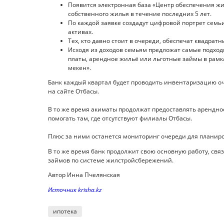
Появится электронная база «Центр обеспечения ж
собственного жилья в течение последних 5 лет.
По каждой заявке создадут цифровой портрет семь
активах.
Тех, кто давно стоит в очереди, обеспечат квадрат
Исходя из доходов семьям предложат самые подхо
платы, арендное жильё или льготные займы в рамках
мекен».
Банк каждый квартал будет проводить инвентаризацию оч
на сайте Отбасы.
В то же время акиматы продолжат предоставлять арендн
помогать там, где отсутствуют филиалы Отбасы.
Плюс за ними останется мониторинг очереди для планиро
В то же время банк продолжит свою основную работу, св
займов по системе жилстройсбережений.
Автор Инна Пчелянская
Источник krisha.kz
ипотека