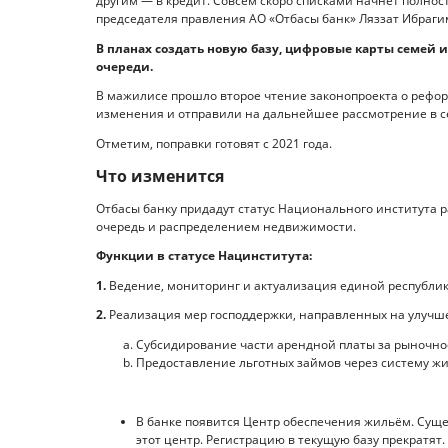
другим — в кредит. Совсем скоро списками начнёт полност
председателя правления АО «Отбасы банк» Ляззат Ибраги
В планах создать новую базу, цифровые карты семей и
очереди.
В мажилисе прошло второе чтение законопроекта о реф
изменения и отправили на дальнейшее рассмотрение в с
Отметим, поправки готовят с 2021 года.
Что изменится
Отбасы банку придадут статус Национального института 
очередь и распределением недвижимости.
Функции в статусе Нацинститута:
1.
Ведение, мониторинг и актуализация единой республик
2.
Реализация мер господдержки, направленных на улучше
Субсидирование части арендной платы за рыночно
Предоставление льготных займов через систему ж
В банке появится Центр обеспечения жильём. Суще
этот центр. Регистрацию в текущую базу прекратят.