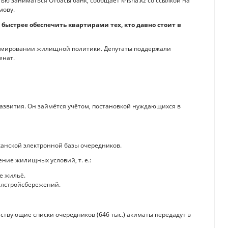
ью заниматься Отбасы банк, сообщает krisha.kz со ссылкой на
мову.
 быстрее обеспечить квартирами тех, кто давно стоит в
ормировании жилищной политики. Депутаты поддержали
енат.
развития. Он займётся учётом, постановкой нуждающихся в
анской электронной базы очередников.
ние жилищных условий, т. е.:
е жильё.
илстройсбережений.
ствующие списки очередников (646 тыс.) акиматы передадут в