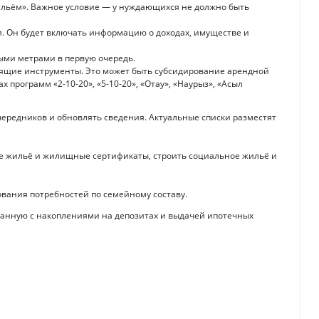
ильём». Важное условие — у нуждающихся не должно быть
и. Он будет включать информацию о доходах, имуществе и
ными метрами в первую очередь.
дящие инструменты. Это может быть субсидирование арендной
 программ «2-10-20», «5-10-20», «Отау», «Наурыз», «Асыл
ередников и обновлять сведения. Актуальные списки разместят
ое жильё и жилищные сертификаты, строить социальное жильё и
вания потребностей по семейному составу.
язанную с накоплениями на депозитах и выдачей ипотечных