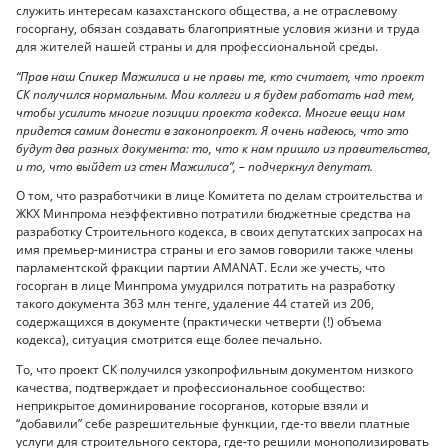
служить интересам казахстанского общества, а не отраслевому
госоргану, обязан создавать благоприятные условия жизни и труда
для жителей нашей страны и для профессиональной среды.
“Прав наш Спикер Мажилиса и не правы те, кто считает, что проект
СК получился нормальным. Мои коллеги и я будем работать над тем,
чтобы усилить многие позиции проекта кодекса. Многие вещи нам
придется самим донести в законопроект. Я очень надеюсь, что это
будут два разных документа: то, что к нам пришло из правительства,
и то, что выйдет из стен Мажилиса”, – подчеркнул депутат.
О том, что разработчики в лице Комитета по делам строительства и
ЖКХ Минпрома неэффективно потратили бюджетные средства на
разработку Строительного кодекса, в своих депутатских запросах на
имя премьер-министра страны и его замов говорили также члены
парламентской фракции партии AMANAT. Если же учесть, что
госорган в лице Минпрома умудрился потратить на разработку
такого документа 363 млн тенге, удаление 44 статей из 206,
содержащихся в документе (практически четверти (!) объема
кодекса), ситуация смотрится еще более печально.
То, что проект СК получился узкопрофильным документом низкого
качества, подтверждает и профессиональное сообщество:
неприкрытое доминирование госорганов, которые взяли и
“добавили” себе разрешительные функции, где-то ввели платные
услуги для строительного сектора, где-то решили монополизировать