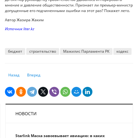
мнение и давление общественности. Признает ли премьер-министр
допущенные его подчиненными ошибки на этот раз? Покажет лето.
Автор Жазира Жаким
Источник liter.kz
бюджет
строительство
Мажилис Парламента РК
кодекс
Предыдущий: Инфляция и дефляция: как менялись цены на продукты 
Следующий: Автопроизводители отреагировали на пошлины
Назад
Вперед
НОВОСТИ
Starlink Маска завоевывает авиацию: в каких