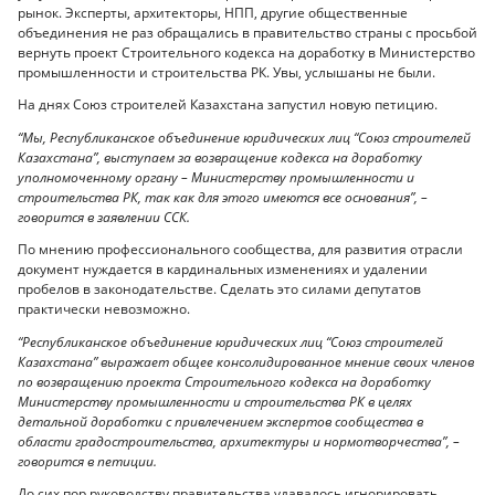
рынок. Эксперты, архитекторы, НПП, другие общественные
объединения не раз обращались в правительство страны с просьбой
вернуть проект Строительного кодекса на доработку в Министерство
промышленности и строительства РК. Увы, услышаны не были.
На днях Союз строителей Казахстана запустил новую петицию.
“Мы, Республиканское объединение юридических лиц “Союз строителей
Казахстана”, выступаем за возвращение кодекса на доработку
уполномоченному органу – Министерству промышленности и
строительства РК, так как для этого имеются все основания”, –
говорится в заявлении ССК.
По мнению профессионального сообщества, для развития отрасли
документ нуждается в кардинальных изменениях и удалении
пробелов в законодательстве. Сделать это силами депутатов
практически невозможно.
“Республиканское объединение юридических лиц “Союз строителей
Казахстана” выражает общее консолидированное мнение своих членов
по возвращению проекта Строительного кодекса на доработку
Министерству промышленности и строительства РК в целях
детальной доработки с привлечением экспертов сообщества в
области градостроительства, архитектуры и нормотворчества”, –
говорится в петиции.
До сих пор руководству правительства удавалось игнорировать