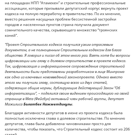
на площадках НПП “Атамекен” и строительные профессиональные
ассоциации, которые призывали депутатский корпус вернуть проект
кодекса на полную переработку в правительство. По их мнению,
вместо решения насущных проблем бессистемной застройки
городов и населенных пунктов страна получила документ
сомнительного качества, скрывающего множество “троянских
коней”.
“Проект Строительного кодекса получился узким отраслевым
документом, а не полноценным Строительным кодексом для блага
общества. Я говорил и писал об этом много раз. Взять хотя бы вопросы
цифровизации или главу о долевом строительстве в проекте кодекса.
Так, цифровизация и информационное сопровождение строительной
деятельности были представлены разработчиком в лице Минпрома
как одно из ключевых нововведений законопроекта. Однако вместо
этого мы получили главу, состоящую всего из двух статей,
содержащих общие нормы, дублирующие действующий Закон “Об
информатизации”, – поделился своим видением происходящего на своей
странице в Meta (Фейсбук) активный член рабочей группы, депутат
Мажилиса
Болатбек Нажметдинұлы
.
Благодаря активности депутатов в июне из проекта кодекса была
полностью исключена глава о долевом строительстве. По мнению
депутатов, глава была добавлена чиновниками просто для
количества, чтобы показать, что Строительный кодекс состоит из 206
статей.