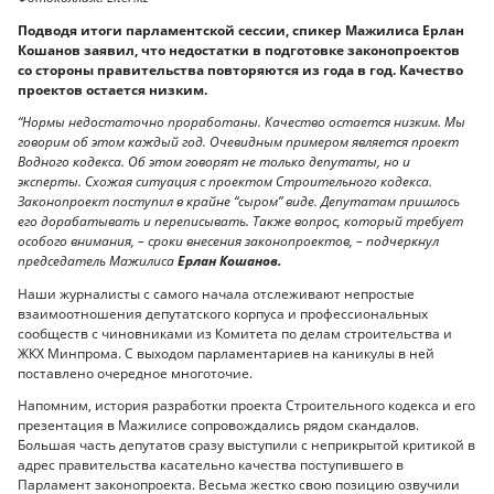
Подводя итоги парламентской сессии, спикер Мажилиса Ерлан
Кошанов заявил, что недостатки в подготовке законопроектов
со стороны правительства повторяются из года в год. Качество
проектов остается низким.
“Нормы недостаточно проработаны. Качество остается низким. Мы
говорим об этом каждый год. Очевидным примером является проект
Водного кодекса. Об этом говорят не только депутаты, но и
эксперты. Схожая ситуация с проектом Строительного кодекса.
Законопроект поступил в крайне “сыром” виде. Депутатам пришлось
его дорабатывать и переписывать. Также вопрос, который требует
особого внимания, – сроки внесения законопроектов, – подчеркнул
председатель Мажилиса
Ерлан Кошанов.
Наши журналисты с самого начала отслеживают непростые
взаимоотношения депутатского корпуса и профессиональных
сообществ с чиновниками из Комитета по делам строительства и
ЖКХ Минпрома. С выходом парламентариев на каникулы в ней
поставлено очередное многоточие.
Напомним, история разработки проекта Строительного кодекса и его
презентация в Мажилисе сопровождались рядом скандалов.
Большая часть депутатов сразу выступили с неприкрытой критикой в
адрес правительства касательно качества поступившего в
Парламент законопроекта. Весьма жестко свою позицию озвучили