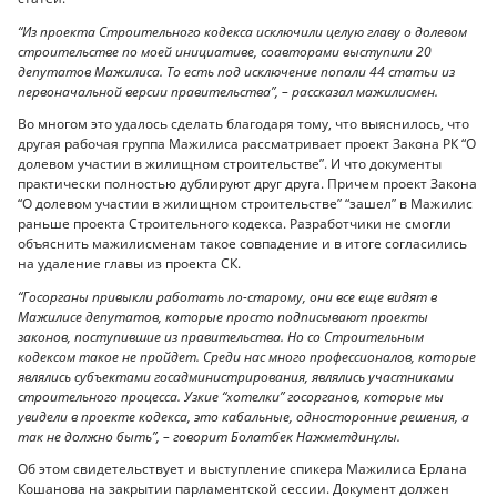
“Из проекта Строительного кодекса исключили целую главу о долевом
строительстве по моей инициативе, соавторами выступили 20
депутатов Мажилиса. То есть под исключение попали 44 статьи из
первоначальной версии правительства”, – рассказал мажилисмен.
Во многом это удалось сделать благодаря тому, что выяснилось, что
другая рабочая группа Мажилиса рассматривает проект Закона РК “О
долевом участии в жилищном строительстве”. И что документы
практически полностью дублируют друг друга. Причем проект Закона
“О долевом участии в жилищном строительстве” “зашел” в Мажилис
раньше проекта Строительного кодекса. Разработчики не смогли
объяснить мажилисменам такое совпадение и в итоге согласились
на удаление главы из проекта СК.
“Госорганы привыкли работать по-старому, они все еще видят в
Мажилисе депутатов, которые просто подписывают проекты
законов, поступившие из правительства. Но со Строительным
кодексом такое не пройдет. Среди нас много профессионалов, которые
являлись субъектами госадминистрирования, являлись участниками
строительного процесса. Узкие “хотелки” госорганов, которые мы
увидели в проекте кодекса, это кабальные, односторонние решения, а
так не должно быть”, – говорит Болатбек Нажметдинұлы.
Об этом свидетельствует и выступление спикера Мажилиса Ерлана
Кошанова на закрытии парламентской сессии. Документ должен