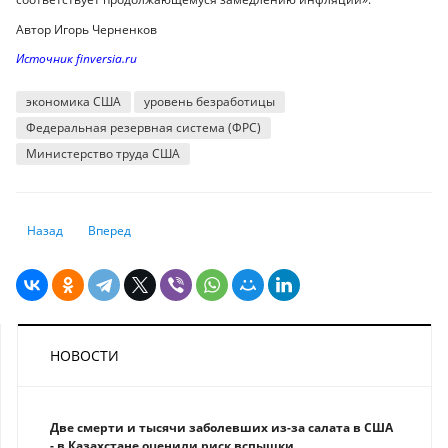
Автор Игорь Черненков
Источник finversia.ru
экономика США
уровень безработицы
Федеральная резервная система (ФРС)
Министерство труда США
Предыдущий: 100 долларов от государства: на что тратят молодые ка
Следующий: В России остановились цены на вторичное жи
Назад
Вперед
НОВОСТИ
Две смерти и тысячи заболевших из-за салата в США
- в Казахстане оценили риск вспышки