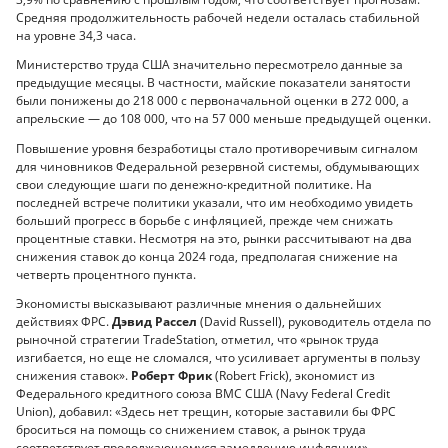
Средняя продолжительность рабочей недели осталась стабильной
на уровне 34,3 часа.
Министерство труда США значительно пересмотрело данные за
предыдущие месяцы. В частности, майские показатели занятости
были понижены до 218 000 с первоначальной оценки в 272 000, а
апрельские — до 108 000, что на 57 000 меньше предыдущей оценки.
Повышение уровня безработицы стало противоречивым сигналом
для чиновников Федеральной резервной системы, обдумывающих
свои следующие шаги по денежно-кредитной политике. На
последней встрече политики указали, что им необходимо увидеть
больший прогресс в борьбе с инфляцией, прежде чем снижать
процентные ставки. Несмотря на это, рынки рассчитывают на два
снижения ставок до конца 2024 года, предполагая снижение на
четверть процентного пункта.
Экономисты высказывают различные мнения о дальнейших
действиях ФРС.
Дэвид Рассел
(David Russell), руководитель отдела по
рыночной стратегии TradeStation, отметил, что «рынок труда
изгибается, но еще не сломался, что усиливает аргументы в пользу
снижения ставок».
Роберт Фрик
(Robert Frick), экономист из
Федерального кредитного союза ВМС США (Navy Federal Credit
Union), добавил: «Здесь нет трещин, которые заставили бы ФРС
броситься на помощь со снижением ставок, а рынок труда
соответствует продолжающемуся замедлению инфляции».