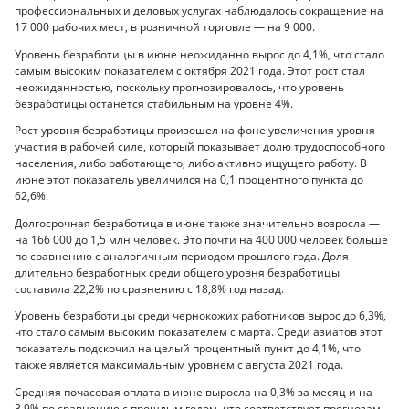
профессиональных и деловых услугах наблюдалось сокращение на
17 000 рабочих мест, в розничной торговле — на 9 000.
Уровень безработицы в июне неожиданно вырос до 4,1%, что стало
самым высоким показателем с октября 2021 года. Этот рост стал
неожиданностью, поскольку прогнозировалось, что уровень
безработицы останется стабильным на уровне 4%.
Рост уровня безработицы произошел на фоне увеличения уровня
участия в рабочей силе, который показывает долю трудоспособного
населения, либо работающего, либо активно ищущего работу. В
июне этот показатель увеличился на 0,1 процентного пункта до
62,6%.
Долгосрочная безработица в июне также значительно возросла —
на 166 000 до 1,5 млн человек. Это почти на 400 000 человек больше
по сравнению с аналогичным периодом прошлого года. Доля
длительно безработных среди общего уровня безработицы
составила 22,2% по сравнению с 18,8% год назад.
Уровень безработицы среди чернокожих работников вырос до 6,3%,
что стало самым высоким показателем с марта. Среди азиатов этот
показатель подскочил на целый процентный пункт до 4,1%, что
также является максимальным уровнем с августа 2021 года.
Средняя почасовая оплата в июне выросла на 0,3% за месяц и на
3,9% по сравнению с прошлым годом, что соответствует прогнозам.