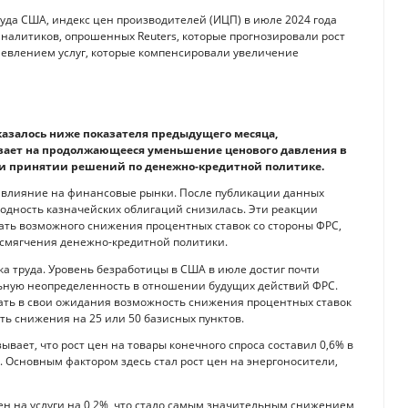
уда США, индекс цен производителей (ИЦП) в июле 2024 года
аналитиков, опрошенных Reuters, которые прогнозировали рост
ешевлением услуг, которые компенсировали увеличение
оказалось ниже показателя предыдущего месяца,
ывает на продолжающееся уменьшение ценового давления в
ри принятии решений по денежно-кредитной политике.
а влияние на финансовые рынки. После публикации данных
ходность казначейских облигаций снизилась. Эти реакции
дать возможного снижения процентных ставок со стороны ФРС,
 смягчения денежно-кредитной политики.
 труда. Уровень безработицы в США в июле достиг почти
льную неопределенность в отношении будущих действий ФРС.
ать в свои ожидания возможность снижения процентных ставок
сть снижения на 25 или 50 базисных пунктов.
вает, что рост цен на товары конечного спроса составил 0,6% в
 Основным фактором здесь стал рост цен на энергоносители,
н на услуги на 0,2%, что стало самым значительным снижением