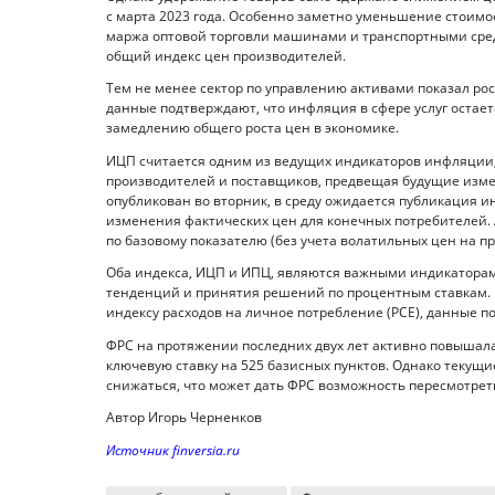
с марта 2023 года. Особенно заметно уменьшение стоимост
маржа оптовой торговли машинами и транспортными средс
общий индекс цен производителей.
Тем не менее сектор по управлению активами показал рос
данные подтверждают, что инфляция в сфере услуг остает
замедлению общего роста цен в экономике.
ИЦП считается одним из ведущих индикаторов инфляции,
производителей и поставщиков, предвещая будущие измен
опубликован во вторник, в среду ожидается публикация и
изменения фактических цен для конечных потребителей. А
по базовому показателю (без учета волатильных цен на п
Оба индекса, ИЦП и ИПЦ, являются важными индикаторам
тенденций и принятия решений по процентным ставкам. 
индексу расходов на личное потребление (PCE), данные 
ФРС на протяжении последних двух лет активно повышал
ключевую ставку на 525 базисных пунктов. Однако текущ
снижаться, что может дать ФРС возможность пересмотрет
Автор Игорь Черненков
Источник finversia.ru