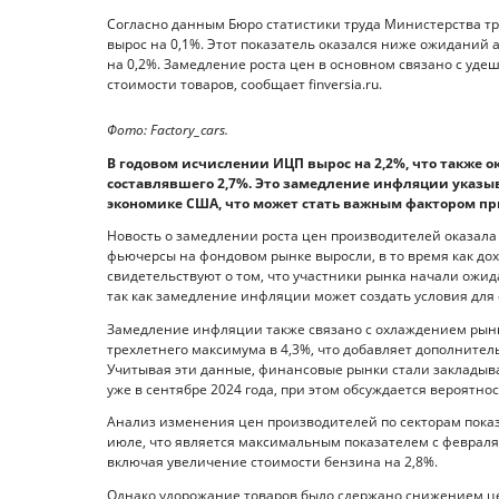
Согласно данным Бюро статистики труда Министерства тр
вырос на 0,1%. Этот показатель оказался ниже ожиданий 
на 0,2%. Замедление роста цен в основном связано с уд
стоимости товаров, сообщает finversia.ru.
Фото: Factory_cars.
В годовом исчислении ИЦП вырос на 2,2%, что также 
составлявшего 2,7%. Это замедление инфляции указ
экономике США, что может стать важным фактором п
Новость о замедлении роста цен производителей оказал
фьючерсы на фондовом рынке выросли, в то время как до
свидетельствуют о том, что участники рынка начали ожи
так как замедление инфляции может создать условия для
Замедление инфляции также связано с охлаждением рынка
трехлетнего максимума в 4,3%, что добавляет дополните
Учитывая эти данные, финансовые рынки стали закладыв
уже в сентябре 2024 года, при этом обсуждается вероятно
Анализ изменения цен производителей по секторам показы
июле, что является максимальным показателем с февраля.
включая увеличение стоимости бензина на 2,8%.
Однако удорожание товаров было сдержано снижением це