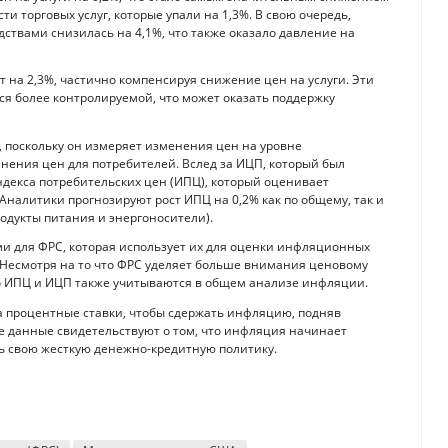
и торговых услуг, которые упали на 1,3%. В свою очередь,
твами снизилась на 4,1%, что также оказало давление на
т на 2,3%, частично компенсируя снижение цен на услуги. Эти
ся более контролируемой, что может оказать поддержку
 поскольку он измеряет изменения цен на уровне
ения цен для потребителей. Вслед за ИЦП, который был
ндекса потребительских цен (ИПЦ), который оценивает
налитики прогнозируют рост ИПЦ на 0,2% как по общему, так и
родукты питания и энергоносители).
и для ФРС, которая использует их для оценки инфляционных
Несмотря на то что ФРС уделяет больше внимания ценовому
по ИПЦ и ИЦП также учитываются в общем анализе инфляции.
а процентные ставки, чтобы сдержать инфляцию, подняв
ие данные свидетельствуют о том, что инфляция начинает
ь свою жесткую денежно-кредитную политику.