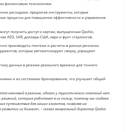
ым финансовым технологиям.
ении расходами, предлагая инструменты, которые
ные процессы для повышения эффективности и управления
могут получить доступ к картам, выпущенным Qashio,
я AED, SAR, доллары США, евро и фунт стерлингов.
енно производить платежи и расчеты в разных регионах.
рументов, которые автоматизируют сверку, упрощают
литику данных в режиме реального времени для точного
ниями и их системами бронирования, что улучшает общий
тся ключевой в регионе, однако у туристических компаний нет
решений, которые работают в их пользу, поэтому мы создаем
ые путешествия для наших клиентов, позволяя им
развитии их бизнеса», – сказал генеральный директор Qashio