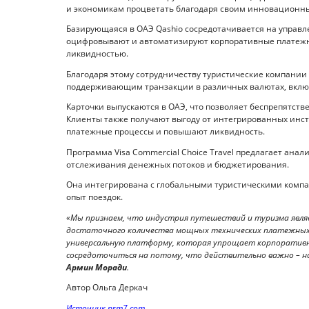
и экономикам процветать благодаря своим инновационн
Базирующаяся в ОАЭ Qashio сосредотачивается на управл
оцифровывают и автоматизируют корпоративные платеж
ликвидностью.
Благодаря этому сотрудничеству туристические компании 
поддерживающим транзакции в различных валютах, включа
Карточки выпускаются в ОАЭ, что позволяет беспрепятств
Клиенты также получают выгоду от интегрированных инст
платежные процессы и повышают ликвидность.
Программа Visa Commercial Choice Travel предлагает ана
отслеживания денежных потоков и бюджетирования.
Она интегрирована с глобальными туристическими компа
опыт поездок.
«Мы признаем, что индустрия путешествий и туризма являе
достаточного количества мощных технических платежных 
универсальную платформу, которая упрощает корпоративн
сосредоточиться на потому, что действительно важно – на 
Армин Моради
.
Автор Ольга Деркач
Источник psm7.com