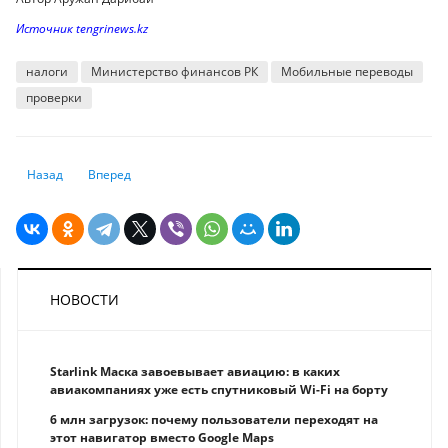
Источник tengrinews.kz
налоги
Министерство финансов РК
Мобильные переводы
проверки
Предыдущий: Третья валюта появилась в Казахстане
Следующий: ИП на упрощенке напомнили, что первое полуг
Назад
Вперед
НОВОСТИ
Starlink Маска завоевывает авиацию: в каких
авиакомпаниях уже есть спутниковый Wi-Fi на борту
6 млн загрузок: почему пользователи переходят на
этот навигатор вместо Google Maps