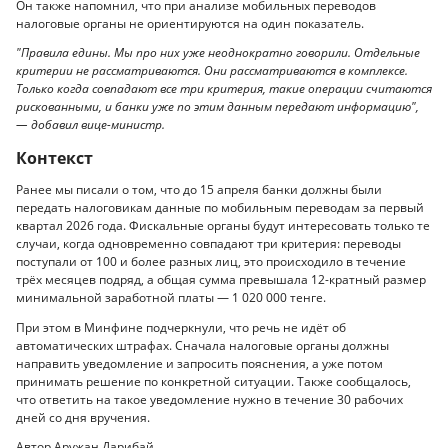
Он также напомнил, что при анализе мобильных переводов
налоговые органы не ориентируются на один показатель.
"Правила едины. Мы про них уже неоднократно говорили. Отдельные
критерии не рассматриваются. Они рассматриваются в комплексе.
Только когда совпадают все три критерия, такие операции считаются
рискованными, и банки уже по этим данным передают информацию",
— добавил вице-министр.
Контекст
Ранее мы писали о том, что до 15 апреля банки должны были
передать налоговикам данные по мобильным переводам за первый
квартал 2026 года. Фискальные органы будут интересовать только те
случаи, когда одновременно совпадают три критерия: переводы
поступали от 100 и более разных лиц, это происходило в течение
трёх месяцев подряд, а общая сумма превышала 12-кратный размер
минимальной заработной платы — 1 020 000 тенге.
При этом в Минфине подчеркнули, что речь не идёт об
автоматических штрафах. Сначала налоговые органы должны
направить уведомление и запросить пояснения, а уже потом
принимать решение по конкретной ситуации. Также сообщалось,
что ответить на такое уведомление нужно в течение 30 рабочих
дней со дня вручения.
Автор Аружан Дарибай