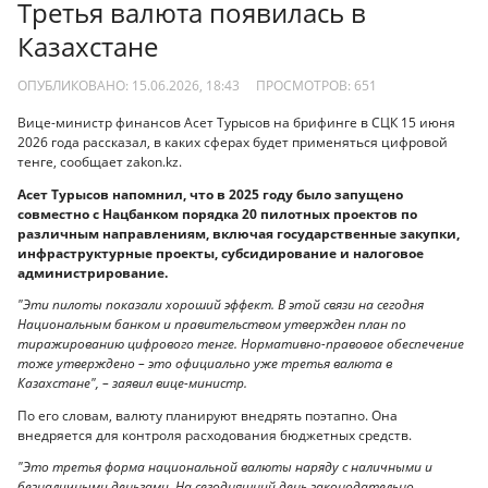
Третья валюта появилась в
Казахстане
ОПУБЛИКОВАНО: 15.06.2026, 18:43
ПРОСМОТРОВ:
651
Вице-министр финансов Асет Турысов на брифинге в СЦК 15 июня
2026 года рассказал, в каких сферах будет применяться цифровой
тенге, сообщает zakon.kz.
Асет Турысов напомнил, что в 2025 году было запущено
совместно с Нацбанком порядка 20 пилотных проектов по
различным направлениям, включая государственные закупки,
инфраструктурные проекты, субсидирование и налоговое
администрирование.
"Эти пилоты показали хороший эффект. В этой связи на сегодня
Национальным банком и правительством утвержден план по
тиражированию цифрового тенге. Нормативно-правовое обеспечение
тоже утверждено – это официально уже третья валюта в
Казахстане", – заявил вице-министр.
По его словам, валюту планируют внедрять поэтапно. Она
внедряется для контроля расходования бюджетных средств.
"Это третья форма национальной валюты наряду с наличными и
безналичными деньгами. На сегодняшний день законодательно