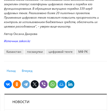
закреплен статус платформы цифрового тенге и порядок его
функционирования. В обращение выпущено порядка 339 млрд
цифровых тенге. Реализовано более 20 пилотных проектов.
Применение цифрового тенге позволит повысить прозрачность и
контроль за использованием бюджетных средств, обеспечить их
целевое расходование", – уверен вице-министр.
Автор Оксана Даирова
Источник zakon.kz
Казахстан
госзакупки
цифровой тенге
МФ РК
Предыдущий: ФРС сохранила ставку и отказалась от курса на снижен
Следующий: Казахстанцам начнут приходить “письма счаст
Назад
Вперед
НОВОСТИ