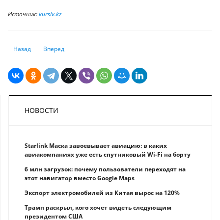
Источник:
kursiv.kz
Предыдущий: Предновогодний скачок доллара обошелся Казахстану 
Следующий: Нацбанк применил 7 санкций и ограниченных 
Назад
Вперед
НОВОСТИ
Starlink Маска завоевывает авиацию: в каких
авиакомпаниях уже есть спутниковый Wi-Fi на борту
6 млн загрузок: почему пользователи переходят на
этот навигатор вместо Google Maps
Экспорт электромобилей из Китая вырос на 120%
Трамп раскрыл, кого хочет видеть следующим
президентом США