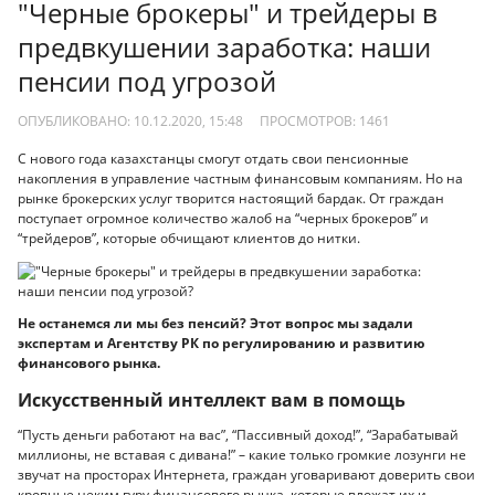
"Черные брокеры" и трейдеры в
предвкушении заработка: наши
пенсии под угрозой
ОПУБЛИКОВАНО: 10.12.2020, 15:48
ПРОСМОТРОВ:
1461
С нового года казахстанцы смогут отдать свои пенсионные
накопления в управление частным финансовым компаниям. Но на
рынке брокерских услуг творится настоящий бардак. От граждан
поступает огромное количество жалоб на “черных брокеров” и
“трейдеров”, которые обчищают клиентов до нитки.
Не останемся ли мы без пенсий? Этот вопрос мы задали
экспертам и Агентству РК по регулированию и развитию
финансового рынка.
Искусственный интеллект вам в помощь
“Пусть деньги работают на вас”, “Пассивный доход!”, “Зарабатывай
миллионы, не вставая с дивана!” – какие только громкие лозунги не
звучат на просторах Интернета, граждан уговаривают доверить свои
кровные неким гуру финансового рынка, которые вложат их и