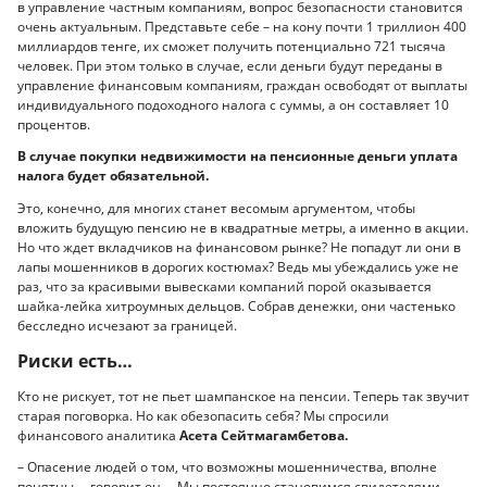
в управление частным компаниям, вопрос безопасности становится
очень актуальным. Представьте себе – на кону почти 1 триллион 400
миллиардов тенге, их сможет получить потенциально 721 тысяча
человек. При этом только в случае, если деньги будут переданы в
управление финансовым компаниям, граждан освободят от выплаты
индивидуального подоходного налога с суммы, а он составляет 10
процентов.
В случае покупки недвижимости на пенсионные деньги уплата
налога будет обязательной.
Это, конечно, для многих станет весомым аргументом, чтобы
вложить будущую пенсию не в квадратные метры, а именно в акции.
Но что ждет вкладчиков на финансовом рынке? Не попадут ли они в
лапы мошенников в дорогих костюмах? Ведь мы убеждались уже не
раз, что за красивыми вывесками компаний порой оказывается
шайка-лейка хитроумных дельцов. Собрав денежки, они частенько
бесследно исчезают за границей.
Риски есть…
Кто не рискует, тот не пьет шампанское на пенсии. Теперь так звучит
старая поговорка. Но как обезопасить себя? Мы спросили
финансового аналитика
Асета Сейтмагамбетова.
– Опасение людей о том, что возможны мошенничества, вполне
понятны, – говорит он. – Мы постоянно становимся свидетелями