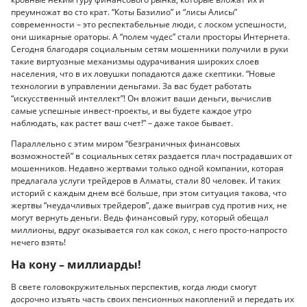
преумножат во сто крат. “Коты Базилио” и “лисы Алисы”
современности – это респектабельные люди, с лоском успешности,
они шикарные ораторы. А “полем чудес” стали просторы Интернета.
Сегодня благодаря социальным сетям мошенники получили в руки
такие виртуозные механизмы одурачивания широких слоев
населения, что в их ловушки попадаются даже скептики. “Новые
технологии в управлении деньгами. За вас будет работать
“искусственный интеллект”! Он вложит ваши деньги, вычислив
самые успешные инвест-проекты, и вы будете каждое утро
наблюдать, как растет ваш счет!” – даже такое бывает.
Параллельно с этим миром “безграничных финансовых
возможностей” в социальных сетях раздается плач пострадавших от
мошенников. Недавно жертвами только одной компании, которая
предлагала услуги трейдеров в Алматы, стали 80 человек. И таких
историй с каждым днем всё больше, при этом ситуация такова, что
жертвы “неудачливых трейдеров”, даже выиграв суд против них, не
могут вернуть деньги. Ведь финансовый гуру, который обещал
миллионы, вдруг оказывается гол как сокол, с него просто-напросто
нечего взять!
На кону – миллиарды!
В свете головокружительных перспектив, когда люди смогут
досрочно изъять часть своих пенсионных накоплений и передать их