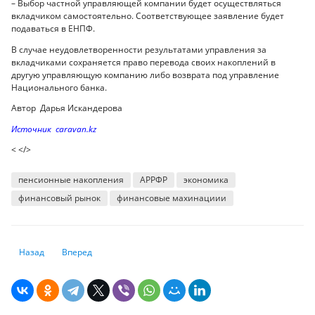
– Выбор частной управляющей компании будет осуществляться
вкладчиком самостоятельно. Соответствующее заявление будет
подаваться в ЕНПФ.
В случае неудовлетворенности результатами управления за
вкладчиками сохраняется право перевода своих накоплений в
другую управляющую компанию либо возврата под управление
Национального банка.
Автор Дарья Искандерова
Источник caravan.kz
< </>
пенсионные накопления
АРРФР
экономика
финансовый рынок
финансовые махинациии
Предыдущий: Россия и Китай останутся для нас приоритетами и посл
Следующий: Как становятся лидерами современные компа
Назад
Вперед