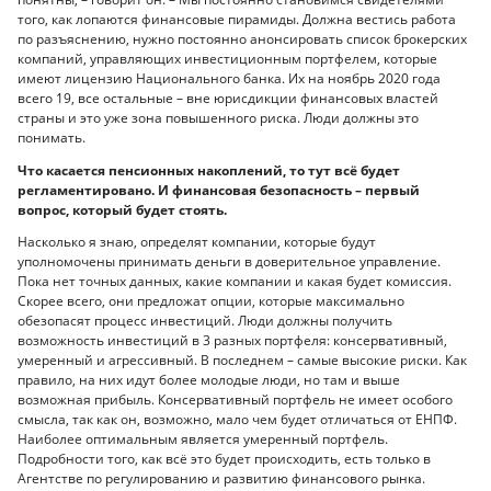
того, как лопаются финансовые пирамиды. Должна вестись работа
по разъяснению, нужно постоянно анонсировать список брокерских
компаний, управляющих инвестиционным портфелем, которые
имеют лицензию Национального банка. Их на ноябрь 2020 года
всего 19, все остальные – вне юрисдикции финансовых властей
страны и это уже зона повышенного риска. Люди должны это
понимать.
Что касается пенсионных накоплений, то тут всё будет
регламентировано. И финансовая безопасность – первый
вопрос, который будет стоять.
Насколько я знаю, определят компании, которые будут
уполномочены принимать деньги в доверительное управление.
Пока нет точных данных, какие компании и какая будет комиссия.
Скорее всего, они предложат опции, которые максимально
обезопасят процесс инвестиций. Люди должны получить
возможность инвестиций в 3 разных портфеля: консервативный,
умеренный и агрессивный. В последнем – самые высокие риски. Как
правило, на них идут более молодые люди, но там и выше
возможная прибыль. Консервативный портфель не имеет особого
смысла, так как он, возможно, мало чем будет отличаться от ЕНПФ.
Наиболее оптимальным является умеренный портфель.
Подробности того, как всё это будет происходить, есть только в
Агентстве по регулированию и развитию финансового рынка.