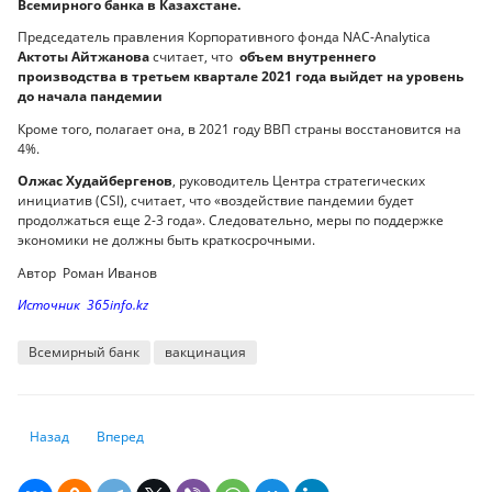
Всемирного банка в Казахстане.
Председатель правления Корпоративного фонда NAC-Analytica
Актоты Айтжанова
считает, что
объем внутреннего
производства в третьем квартале 2021 года выйдет на уровень
до начала пандемии
Кроме того, полагает она, в 2021 году ВВП страны восстановится на
4%.
Олжас Худайбергенов
, руководитель Центра стратегических
инициатив (CSI), считает, что «воздействие пандемии будет
продолжаться еще 2-3 года». Следовательно, меры по поддержке
экономики не должны быть краткосрочными.
Автор Роман Иванов
Источник 365info.kz
Всемирный банк
вакцинация
Предыдущий: Как государство опекает казахстанские банки
Следующий: Названы способы обмануть казахстанцев
Назад
Вперед