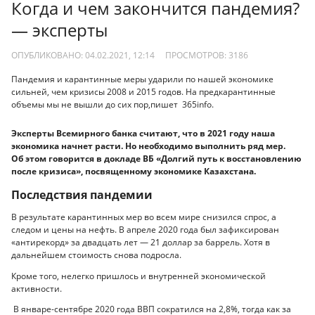
Когда и чем закончится пандемия?
— эксперты
ОПУБЛИКОВАНО: 04.02.2021, 12:14
ПРОСМОТРОВ:
3186
Пандемия и карантинные меры ударили по нашей экономике
сильней, чем кризисы 2008 и 2015 годов. На предкарантинные
объемы мы не вышли до сих пор,пишет 365info.
Эксперты Всемирного банка считают, что в 2021 году наша
экономика начнет расти. Но необходимо выполнить ряд мер.
Об этом говорится в докладе ВБ «Долгий путь к восстановлению
после кризиса», посвященному экономике Казахстана.
Последствия пандемии
В результате карантинных мер во всем мире снизился спрос, а
следом и цены на нефть. В апреле 2020 года был зафиксирован
«антирекорд» за двадцать лет — 21 доллар за баррель. Хотя в
дальнейшем стоимость снова подросла.
Кроме того, нелегко пришлось и внутренней экономической
активности.
В январе-сентябре 2020 года ВВП сократился на 2,8%, тогда как за