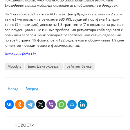
показатели банка, что повлекло за собой повышение рейтингов.
Благодарим наших любимых клиентов за стабильность и доверие».
На 1 октября 2021 активы АО «Банк ЦентрКредит» составили 2 трлн
тенге (7–я позиция в ренкинге БВУ РК), ссудный портфель 1,2 трлн
тенге (5-я позиция), депозиты 1,3 трлн тенге (7-я позиция на рынке);
все пруденциальные и иные требования регулятора соблюдаются с
большим запасом. Банк обладает разветвленной сетью отделений
по всей стране: 19 филиалов и 122 отделения и обслуживает 1,9 млн
клиентов - юридических и физических лиц.
Источник forbes.kz
Moody's
Банк ЦентрКредит
рейтинг банка
Предыдущий: Мобильные переводы казахстанцев проверит искусств
Следующий: JP Morgan становится самым системно важным
Назад
Вперед
НОВОСТИ