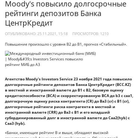
Moody's повысило долгосрочные
рейтинги депозитов Банка
ЦентрКредит
ОПУБЛИКОВАНО: 25.11.2021, 15:18
ПРОСМОТРОВ:
1210
Повышение произошло с уровня В2 до В1, прогноз «Стабильный».
Агентство Moody's Investors Service 23 ноября 2021 года повысило
долгосрочные рейтинги депозитов Банка ЦентрКредит (BCC.KZ)
в местной и иностранной валюте до B1 с B2, базовую оценку
кредитоспособности (BCA) и скорректированную BCA до b3 с caa1,
долгосрочную оценку риска контрагента (CR) до Ba3 (cr) с B1 (cr),
долгосрочные рейтинги риска контрагента в местной и
иностранной валюте (CRR) до Ba3 с B1 и его младший
субординированный долг в иностранной валюте до Caa2(hyb) с
Caa3 (hyb).
«Банки, имеющие рейтинг B и выше, обладают высокой