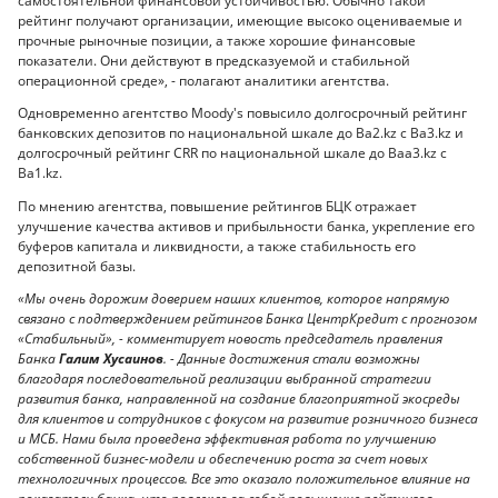
самостоятельной финансовой устойчивостью. Обычно такой
рейтинг получают организации, имеющие высоко оцениваемые и
прочные рыночные позиции, а также хорошие финансовые
показатели. Они действуют в предсказуемой и стабильной
операционной среде», - полагают аналитики агентства.
Одновременно агентство Moody's повысило долгосрочный рейтинг
банковских депозитов по национальной шкале до Ba2.kz c Ba3.kz и
долгосрочный рейтинг CRR по национальной шкале до Baa3.kz c
Ba1.kz.
По мнению агентства, повышение рейтингов БЦК отражает
улучшение качества активов и прибыльности банка, укрепление его
буферов капитала и ликвидности, а также стабильность его
депозитной базы.
«Мы очень дорожим доверием наших клиентов, которое напрямую
связано с подтверждением рейтингов Банка ЦентрКредит с прогнозом
«Стабильный», - комментирует новость председатель правления
Банка
Галим Хусаинов
. - Данные достижения стали возможны
благодаря последовательной реализации выбранной стратегии
развития банка, направленной на создание благоприятной экосреды
для клиентов и сотрудников с фокусом на развитие розничного бизнеса
и МСБ. Нами была проведена эффективная работа по улучшению
собственной бизнес-модели и обеспечению роста за счет новых
технологичных процессов. Все это оказало положительное влияние на