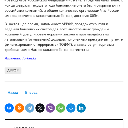
- резидентов Российской Федерации - с начала года незначителен. С
конца февраля текущего года банковские счета были открыты для 7
российских компаний, и общее количество организаций из России,
имеющих счета в казахстанских банках, достигло 805».
В настоящее время, напоминает АРРФР, порядок открытия и
ведения банковских счетов для всех иностранных граждан и
компаний урегулирован нормами закона о противодействии
легализации (отмыванию) доходов, полученных преступным путем, и
финансированию терроризма (ПОДФТ), а также регуляторными
требованиями Национального банка и агентства.
Источник forbes.kz
АРРФР
Предыдущий: Какой курс тенге и инфляцию ожидают эксперты
Следующий: Как работает Альфа-банк Казахстан
Назад
Вперед