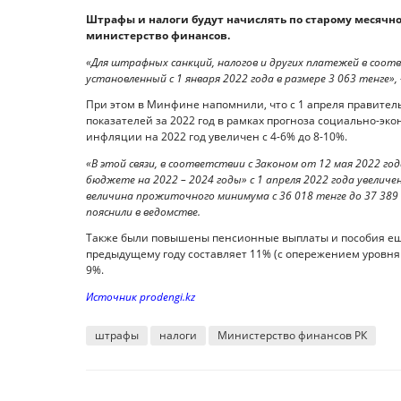
Штрафы и налоги будут начислять по старому месячно
министерство финансов.
«Для штрафных санкций, налогов и других платежей в соот
установленный с 1 января 2022 года в размере 3 063 тенге»,
При этом в Минфине напомнили, что с 1 апреля правите
показателей за 2022 год в рамках прогноза социально-эко
инфляции на 2022 год увеличен с 4-6% до 8-10%.
«В этой связи, в соответствии с Законом от 12 мая 2022 го
бюджете на 2022 – 2024 годы» с 1 апреля 2022 года увеличе
величина прожиточного минимума с 36 018 тенге до 37 389 
пояснили в ведомстве.
Также были повышены пенсионные выплаты и пособия еще 
предыдущему году составляет 11% (с опережением уровня
9%.
Источник prodengi.kz
штрафы
налоги
Министерство финансов РК