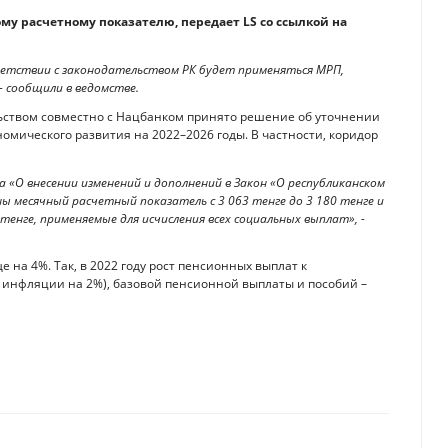
му расчетному показателю, передает LS со ссылкой на
ветствии с законодательством РК будет применяться МРП,
 - сообщили в ведомстве.
льством совместно с Нацбанком принято решение об уточнении
номического развития на 2022–2026 годы. В частности, коридор
да «О внесении изменений и дополнений в Закон «О республиканском
ны месячный расчетный показатель с 3 063 тенге до 3 180 тенге и
тенге, применяемые для исчисления всех социальных выплат», -
на 4%. Так, в 2022 году рост пенсионных выплат к
 инфляции на 2%), базовой пенсионной выплаты и пособий –