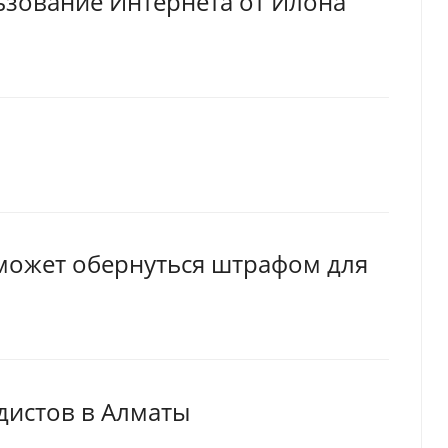
ьзование Интернета от Илона
 может обернуться штрафом для
дистов в Алматы