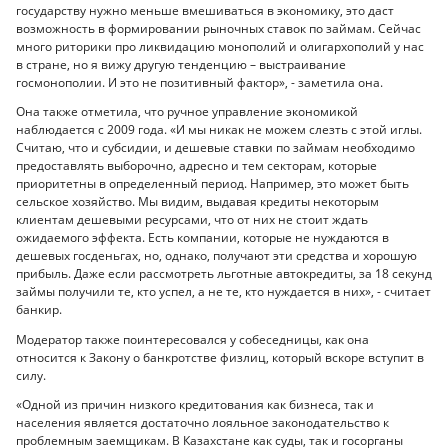
государству нужно меньше вмешиваться в экономику, это даст
возможность в формировании рыночных ставок по займам. Сейчас
много риторики про ликвидацию монополий и олигархополий у нас
в стране, но я вижу другую тенденцию – выстраивание
госмонополии. И это не позитивный фактор», - заметила она.
Она также отметила, что ручное управление экономикой
наблюдается с 2009 года. «И мы никак не можем слезть с этой иглы.
Считаю, что и субсидии, и дешевые ставки по займам необходимо
предоставлять выборочно, адресно и тем секторам, которые
приоритетны в определенный период. Например, это может быть
сельское хозяйство. Мы видим, выдавая кредиты некоторым
клиентам дешевыми ресурсами, что от них не стоит ждать
ожидаемого эффекта. Есть компании, которые не нуждаются в
дешевых госденьгах, но, однако, получают эти средства и хорошую
прибыль. Даже если рассмотреть льготные автокредиты, за 18 секунд
займы получили те, кто успел, а не те, кто нуждается в них», - считает
банкир.
Модератор также поинтересовался у собеседницы, как она
относится к Закону о банкротстве физлиц, который вскоре вступит в
силу.
«Одной из причин низкого кредитования как бизнеса, так и
населения является достаточно лояльное законодательство к
проблемным заемщикам. В Казахстане как суды, так и госорганы