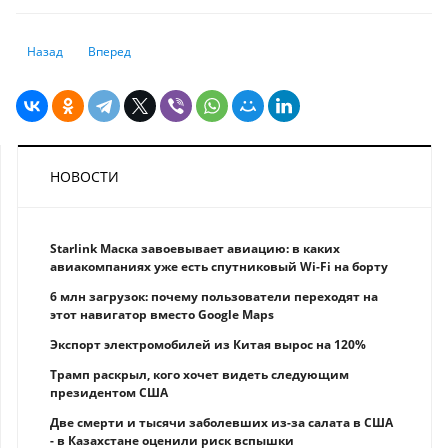
Предыдущий: Услуга по банкротству физлиц доступна на eGov.kz и eG
Следующий: Южная Корея: страховщикам могут разрешить
Назад
Вперед
НОВОСТИ
Starlink Маска завоевывает авиацию: в каких
авиакомпаниях уже есть спутниковый Wi-Fi на борту
6 млн загрузок: почему пользователи переходят на
этот навигатор вместо Google Maps
Экспорт электромобилей из Китая вырос на 120%
Трамп раскрыл, кого хочет видеть следующим
президентом США
Две смерти и тысячи заболевших из-за салата в США
- в Казахстане оценили риск вспышки