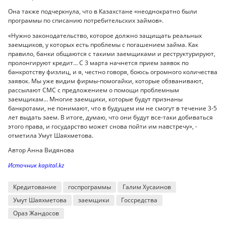
Она также подчеркнула, что в Казахстане «неоднократно были
программы по списанию потребительских займов».
«Нужно законодательство, которое должно защищать реальных
заемщиков, у которых есть проблемы с погашением займа. Как
правило, банки общаются с такими заемщиками и реструктурируют,
пролонгируют кредит… С 3 марта начнется прием заявок по
банкротству физлиц, и я, честно говоря, боюсь огромного количества
заявок. Мы уже видим фирмы-помогайки, которые обзванивают,
рассылают СМС с предложением о помощи проблемным
заемщикам… Многие заемщики, которые будут признаны
банкротами, не понимают, что в будущем им не смогут в течение 3-5
лет выдать заем. В итоге, думаю, что они будут все-таки добиваться
этого права, и государство может снова пойти им навстречу», -
отметила Умут Шаяхметова.
Автор Анна Видянова
Источник kapital.kz
Кредитование
госпрограммы
Галим Хусаинов
Умут Шаяхметова
заемщики
Госсредства
Ораз Жандосов