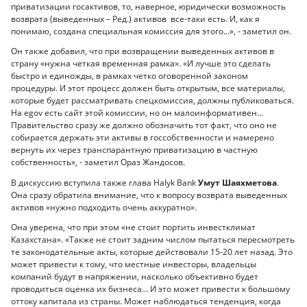
приватизации госактивов, то, наверное, юридически возможность
возврата (выведенных – Ред.) активов все-таки есть. И, как я
понимаю, создана специальная комиссия для этого…», - заметил он.
Он также добавил, что при возвращении выведенных активов в
страну «нужна четкая временная рамка». «И лучше это сделать
быстро и единожды, в рамках четко оговоренной законом
процедуры. И этот процесс должен быть открытым, все материалы,
которые будет рассматривать спецкомиссия, должны публиковаться.
На egov есть сайт этой комиссии, но он малоинформативен…
Правительство сразу же должно обозначить тот факт, что оно не
собирается держать эти активы в госсобственности и намерено
вернуть их через транспарантную приватизацию в частную
собственность», - заметил Ораз Жандосов.
В дискуссию вступила также глава Halyk Bank
Умут Шаяхметова
.
Она сразу обратила внимание, что к вопросу возврата выведенных
активов «нужно подходить очень аккуратно».
Она уверена, что при этом «не стоит портить инвестклимат
Казахстана». «Также не стоит задним числом пытаться пересмотреть
те законодательные акты, которые действовали 15-20 лет назад. Это
может привести к тому, что местные инвесторы, владельцы
компаний будут в напряжении, насколько объективно будет
проводиться оценка их бизнеса… И это может привести к большому
оттоку капитала из страны. Может наблюдаться тенденция, когда