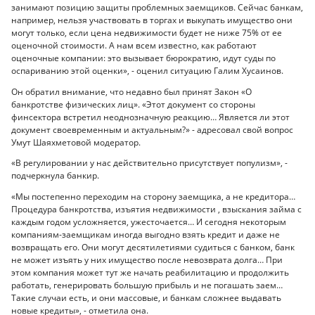
занимают позицию защиты проблемных заемщиков. Сейчас банкам,
например, нельзя участвовать в торгах и выкупать имущество они
могут только, если цена недвижимости будет не ниже 75% от ее
оценочной стоимости. А нам всем известно, как работают
оценочные компании: это вызывает бюрократию, идут суды по
оспариванию этой оценки», - оценил ситуацию Галим Хусаинов.
Он обратил внимание, что недавно был принят Закон «О
банкротстве физических лиц». «Этот документ со стороны
финсектора встретил неоднозначную реакцию… Является ли этот
документ своевременным и актуальным?» - адресовал свой вопрос
Умут Шаяхметовой модератор.
«В регулировании у нас действительно присутствует популизм», -
подчеркнула банкир.
«Мы постепенно переходим на сторону заемщика, а не кредитора…
Процедура банкротства, изъятия недвижимости , взыскания займа с
каждым годом усложняется, ужесточается… И сегодня некоторым
компаниям-заемщикам иногда выгодно взять кредит и даже не
возвращать его. Они могут десятилетиями судиться с банком, банк
не может изъять у них имущество после невозврата долга… При
этом компания может тут же начать реабилитацию и продолжить
работать, генерировать большую прибыль и не погашать заем…
Такие случаи есть, и они массовые, и банкам сложнее выдавать
новые кредиты», - отметила она.