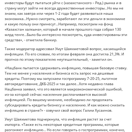
инвесторы будут пытаться уйти с (казахстанского – Ред.) рынка и в
страну могут зайти не всегда дружественные инвесторы…Но мы не
знаем, как завтра или через 1-2 года будет развиваться наша
экономика…Нужно смотреть, заработают ли эти деньги в экономике
и какую пользу они принесут…Например, посмотрим на фонд
«Казахстан халкына», который в начале прошлого года собрал 130
млрд тенге…Было бы интересно посмотреть, куда инвестированы эти
средства», - отметила банкир.
Также модератор адресовал Умут Шаяхметовой вопрос, касающийся
инфляции. По его словам, по итогам февраля она достигла 21,3%. И
прогноз по этому показателю неутешительный, - заметил он.
«Нацбанк пытается сдерживать инфляцию, повышая базовую ставку.
Тем не менее у населения и бизнеса есть запрос на дешевые
кредиты. Поэтому мы запускаем госпрограмму 7-20-25, льготное
автокредитование, ДКБ-2025 и так далее…Хотя недавно глава
Нацбанка заявил, что это является макроэкономической ошибкой,
из-за которой сейчас население расплачивается высокой
инфляцией. По вашему мнению, необходимо ли продолжать
субсидировать кредиты бизнесу и населению. И как можно снизить
инфляцию в стране?» - озвучил свой вопрос Галим Хусаинов.
Умут Шаяхметова подчеркнула, что инфляция растет за счет
импорта. «Также есть некоторые кредитные программы, которые
разгоняют инфляцию… Но если говорить о госпрограммах, конечно,