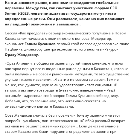
На финансовом рынке, в экономике ожидаются глобальные
перемены. Между тем, как считают участники форума CFO
Summit-2023, новые инициативы государства могут нести
определенные риски. Они рассказали, какие из них повлияют
на ландшафт экономики и заемщиков .
Сессия «Как преодолеть барьер экономического популизма в Новом
Казахстане» началась с политического вопроса. Модератор,
экономист
Галим Хусаинов
первый свой вопрос адресовал экс-главе
Нацбанка, директору центра экономического анализа «Ракурс»
Оразу Жандосову
.
«Ораз Алиевич, в обществе имеется устойчивое мнение, что если
олигархи вернут все выведенные ранее деньги в Казахстан, которые
были получены не совсем рыночными методами, то это существенно
улучшит жизнь населения. Я с этим не совсем согласен. Тем не
менее, как думаете, нужно ли удовлетворять этот социальный
запрос и активно возвращать (незаконно выведенные – Ред.)
активы?» - адресовал свой вопрос Галим Хусаинов собеседнику.
Добавив, что, по его мнению, это негативно скажется на
инвестиционном климате Казахстана.
Ораз Жандосов сначала был поражен: «Почему именно мне этот
вопрос?» - улыбаясь, поинтересовался он. «Любой разовый возврат
активов не решает системных проблем… Если действительно в
старом Казахстане были нарушены определенные законы при